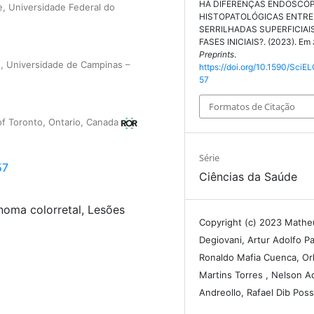
HÁ DIFERENÇAS ENDOSCÓP
e, Universidade Federal do
HISTOPATOLÓGICAS ENTRE
SERRILHADAS SUPERFICIAI
FASES INICIAIS?. (2023). Em
Preprints
.
s, Universidade de Campinas –
https://doi.org/10.1590/SciEL
57
Formatos de Citação
 of Toronto, Ontario, Canada
Série
57
Ciências da Saúde
inoma colorretal, Lesões
Copyright (c) 2023 Mathe
Degiovani, Artur Adolfo P
Ronaldo Mafia Cuenca, Or
Martins Torres , Nelson A
Andreollo, Rafael Dib Poss