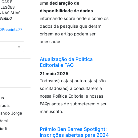
ICAS E
uma
declaração de
 LESÕES
disponibilidade de dados
S NAS SUAS
informando sobre onde e como os
SciELO
dados da pesquisa que deram
OPreprints.77
origem ao artigo podem ser
acessados.
Atualização da Política
Editorial e FAQ
21 maio 2025
Todos(as) os(as) autores(as) são
solicitados(as) a consultarem a
nossa Política Editorial e nossas
us
FAQs antes de submeterem o seu
arada,
manuscrito.
lando Jorge
dami
Prêmio Ben Barres Spotlight:
iedi
Inscrições abertas para 2024