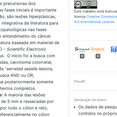
as precursoras dos
 fases iniciais é importante
Este trabalho está licenc
o, são lesões hiperplásicas,
licença
Creative Commons 
4.0 International License
.
o integrativa da literatura para
topatológicas nas fases
 no entendimento do câncer
eratura baseada em material de
LO –
Scientific Electronic
s. O início foi a busca com
0
0
adas, carcinoma colorretal,
ês “
serrated sessile lesions,
busca AND ou OR,
Plaudit
-se posteriormente somente
 textos completos.
o:
A maioria das lesões
Declaração de dados
s de 5 mm e ressecadas por
Os dados de pesqu
por todo o cólon e reto,
contidos no própri
referencialmente no cólon