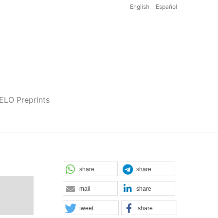
English
Español
iELO Preprints
share
share
mail
share
tweet
share