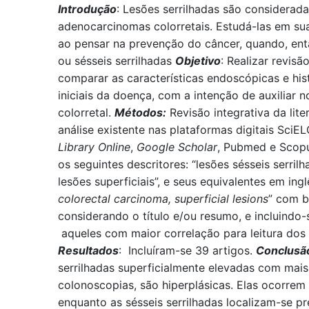
Introdução
: Lesões serrilhadas são considerad
adenocarcinomas colorretais. Estudá-las em suas
ao pensar na prevenção do câncer, quando, entã
ou sésseis serrilhadas
Objetivo
: Realizar revisã
comparar as características endoscópicas e his
iniciais da doença, com a intenção de auxiliar
colorretal.
Métodos:
Revisão integrativa da lit
análise existente nas plataformas digitais SciE
Library Online
,
Google Scholar
, Pubmed e Scopu
os seguintes descritores: “lesões sésseis serrilh
lesões superficiais”, e seus equivalentes em ingl
colorectal carcinoma, superficial lesions
” com 
considerando o título e/ou resumo, e incluindo
aqueles com maior correlação para leitura dos
Resultados
: Incluíram-se 39 artigos.
Conclusã
serrilhadas superficialmente elevadas com mai
colonoscopias, são hiperplásicas. Elas ocorrem 
enquanto as sésseis serrilhadas localizam-se p