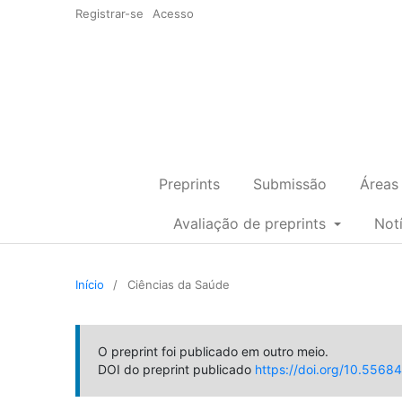
Registrar-se
Acesso
Preprints
Submissão
Áreas
Avaliação de preprints
Not
Início
/
Ciências da Saúde
O preprint foi publicado em outro meio.
DOI do preprint publicado
https://doi.org/10.55684