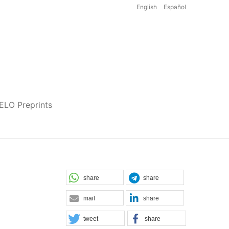
English
Español
iELO Preprints
share
share
mail
share
tweet
share