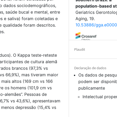
do dados sociodemográficos,
population-based st
as, saúde bucal e mental, entre
Geriatrics Gerontolo
es e saliva) foram coletadas e
Aging, 19.
10.53886/gga.e000
 qualidade foram descritos.
es.
Karina Duarte Alves,
Plaudit
Valente , Lívia Alvar
íduos). O Kappa teste-reteste
Marcello Ricardo P. 
articipantes de cultura alemã
Ernani Tiaraju de Sa
arados brancos (97,3% vs
Declaração de dados
, Clóvis Arlindo de 
vs 66,9%), mas tiveram maior
Os dados de pesqu
(2026)
m mais altos (169 cm vs 166
podem ser disponib
PADRÕES DE CONS
re os homens (101,9 cm vs
publicamente
ÁLCOOL ENTRE
o-alemães”. Pessoas de
BRASILEIROS E AL
Intelectual prope
Arquivos Catarinens
56,7% vs 43,6%), apresentavam
Medicina, 55(1), 125.
as menos depressão (15,4% vs
10.63845/wqpcs576