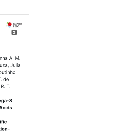
2
anna A. M.
uza, Julia
Coutinho
. de
R. T.
ega-3
Acids
fic
tion-