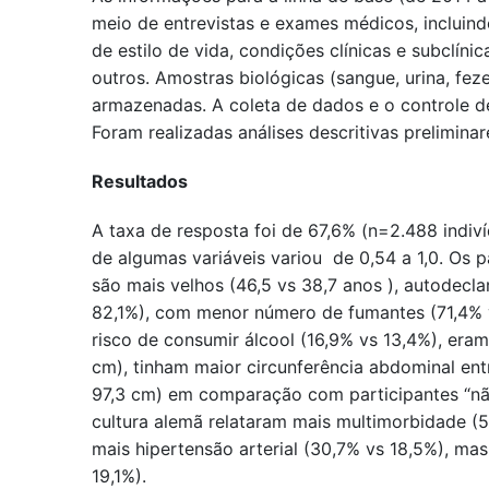
meio de entrevistas e exames médicos, incluin
de estilo de vida, condições clínicas e subclínic
outros. Amostras biológicas (sangue, urina, fez
armazenadas. A coleta de dados e o controle de
Foram realizadas análises descritivas preliminar
Resultados
A taxa de resposta foi de 67,6% (n=2.488 indiv
de algumas variáveis variou de 0,54 a 1,0. Os p
são mais velhos (46,5 vs 38,7 anos ), autodecl
82,1%), com menor número de fumantes (71,4% 
risco de consumir álcool (16,9% vs 13,4%), era
cm), tinham maior circunferência abdominal ent
97,3 cm) em comparação com participantes “nã
cultura alemã relataram mais multimorbidade (
mais hipertensão arterial (30,7% vs 18,5%), m
19,1%).