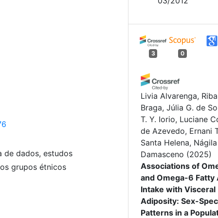
03/2012
3
0
Livia Alvarenga, Rib
Braga, Júlia G. de So
T. Y. Iorio, Luciane 
76
de Azevedo, Ernani T
Santa Helena, Nágila 
a de dados, estudos
Damasceno
(2025)
Associations of Om
os grupos étnicos
and Omega-6 Fatty 
Intake with Visceral
Adiposity: Sex-Speci
Patterns in a Popula