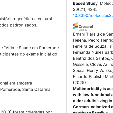
Based Study.
Molecu
30(21), 4245.
10.3390/molecules3
tórico genético e cultural
odos padronizados.
Ernani Tiaraju de Sa
Helena, Pedro Henri
Ferreira de Souza Tr
de “Vida e Saúde em Pomerode
Fernanda Nunes Bar
ticipantes do exame inicial do
Beatriz dos Santos, 
Gessele, Clovis Arli
Sousa, Henry Völzke,
Ricardo Paulista Mar
(2025)
ional em amostra
Multimorbidity is as
 Pomerode, Santa Catarina.
with low functional ab
older adults living in
German-colonized ci
 2018) foram coletadas por
southern Brazil: a