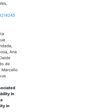
les,
0214245
nta
que
indade,
bosa, Ana
Cleide
ndo de
 Marcello
kus
sociated
ility in
 a
ty in