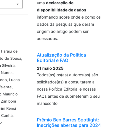
uma
declaração de
disponibilidade de dados
informando sobre onde e como os
dados da pesquisa que deram
origem ao artigo podem ser
acessados.
Tiaraju de
Atualização da Política
ndo de Sousa,
Editorial e FAQ
 Silveira,
21 maio 2025
a Nunes,
Todos(as) os(as) autores(as) são
vedo, Luana
solicitados(as) a consultarem a
Valente,
nossa Política Editorial e nossas
o Mauricio
FAQs antes de submeterem o seu
 Zaniboni
manuscrito.
rini Rensi
s Cunha,
Prêmio Ben Barres Spotlight:
iz
Inscrições abertas para 2024