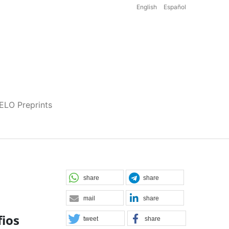
English
Español
iELO Preprints
share
share
mail
share
fios
tweet
share