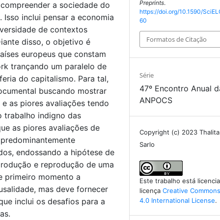
Preprints
.
s compreender a sociedade do
https://doi.org/10.1590/SciEL
 Isso inclui pensar a economia
60
iversidade de contextos
Formatos de Citação
ante disso, o objetivo é
 países europeus que constam
ork trançando um paralelo de
Série
eria do capitalismo. Para tal,
47º Encontro Anual d
 documental buscando mostrar
ANPOCS
 e as piores avaliações tendo
 trabalho indigno das
que as piores avaliações de
Copyright (c) 2023 Thalita
o predominantemente
Sarlo
ados, endossando a hipótese de
 produção e reprodução de uma
se primeiro momento a
Este trabalho está licenc
usalidade, mas deve fornecer
licença
Creative Commons 
4.0 International License
.
que inclui os desafios para a
as.