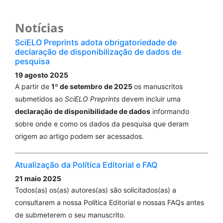
Eduardo Augusto de Oliveira Mendes
(2024)
Notícias
Road Safety Evaluation during the COVID-19
Pandemic: An Exploratory Analysis on Brazilian
SciELO Preprints adota obrigatoriedade de
declaração de disponibilização de dados de
Federal Highways.
European Transport/Trasporti
pesquisa
Europei(98), 1.
19 agosto 2025
10.48295/ET.2024.98.3
A partir de
1º de setembro de 2025
os manuscritos
submetidos ao
SciELO Preprints
devem incluir uma
declaração de disponibilidade de dados
informando
Carlos Machado de Freitas, Christovam Barcellos,
sobre onde e como os dados da pesquisa que deram
Daniel Antunes Maciel Villela
(2021)
origem ao artigo podem ser acessados.
Covid-19 no Brasil: cenários epidemiológicos e
vigilância em saúde.
, 19.
10.7476/9786557081211.0001
Atualização da Política Editorial e FAQ
21 maio 2025
Todos(as) os(as) autores(as) são solicitados(as) a
Valeria Saraceni, Oswaldo Gonçalves Cruz, João
consultarem a nossa Política Editorial e nossas FAQs antes
Roberto Cavalcante, Fernanda Morena dos Santos
de submeterem o seu manuscrito.
Barbeiro Vieira, Bruno Baptista Cardoso, Débora