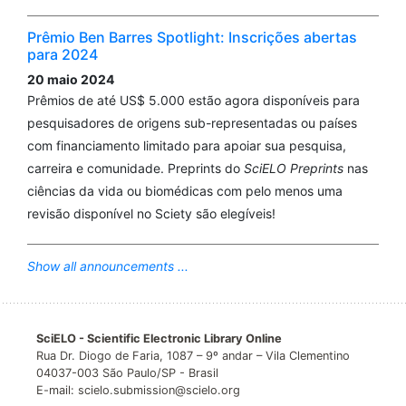
Medeiros de Oliveira e Cruz, Gislani Mateus Oliveira
Prêmio Ben Barres Spotlight: Inscrições abertas
Aguilar, Betina Durovni, Daniel Soranz, Márcio Henrique
para 2024
de Oliveira Garcia
(2023)
20 maio 2024
Excess mortality from all causes during the COVID-19
Prêmios de até US$ 5.000 estão agora disponíveis para
pandemic in the city of Rio de Janeiro, Brazil.
Revista
pesquisadores de origens sub-representadas ou países
Brasileira de Epidemiologia, 26.
com financiamento limitado para apoiar sua pesquisa,
10.1590/1980-549720230013
carreira e comunidade. Preprints do
SciELO Preprints
nas
ciências da vida ou biomédicas com pelo menos uma
revisão disponível no Sciety são elegíveis!
Raphael Mendonça Guimarães, Mariana Passos Ribeiro
Pinto Basílio de Oliveira, Viviane Gomes Parreira Dutra
(2022)
Show all announcements ...
Excess mortality according to group of causes in the
first year of the COVID-19 pandemic in Brazil.
Revista
Brasileira de Epidemiologia, 25.
SciELO - Scientific Electronic Library Online
10.1590/1980-549720220029
Rua Dr. Diogo de Faria, 1087 – 9º andar – Vila Clementino
04037-003 São Paulo/SP - Brasil
E-mail: scielo.submission@scielo.org