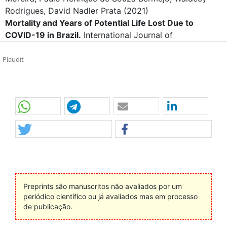
Rodrigues, David Nadler Prata
(2021)
Mortality and Years of Potential Life Lost Due to
COVID-19 in Brazil.
International Journal of
Environmental Research and Public Health, 18(14), 7626.
10.3390/ijerph18147626
Plaudit
Kleison Pereira, Carla Helena Da Costa Glória, Evie
Maria Teixeira Ribeiro, Tatiana De Araujo Eleuterio,
Claudia Caminha Escosteguy, Márcio Renan Vinicius
Espínola Marques
(2022)
Profile of reported cases of severe acute respiratory
syndrome in a hospital in Rio de Janeiro / Perfil dos
casos notificados de síndrome respiratória aguda
grave em um hospital do Rio de Janeiro.
Revista de
Preprints são manuscritos não avaliados por um
Pesquisa Cuidado é Fundamental Online, 14, 1.
periódico científico ou já avaliados mas em processo
10.9789/2175-5361.rpcfo.v14.11801
de publicação.