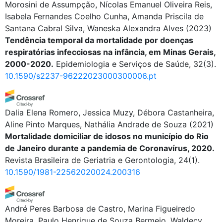
Morosini de Assumpção, Nícolas Emanuel Oliveira Reis,
Isabela Fernandes Coelho Cunha, Amanda Priscila de
Santana Cabral Silva, Waneska Alexandra Alves
(2023)
Tendência temporal da mortalidade por doenças
respiratórias infecciosas na infância, em Minas Gerais,
2000-2020.
Epidemiologia e Serviços de Saúde, 32(3).
10.1590/s2237-96222023000300006.pt
Dalia Elena Romero, Jessica Muzy, Débora Castanheira,
Aline Pinto Marques, Nathália Andrade de Souza
(2021)
Mortalidade domiciliar de idosos no município do Rio
de Janeiro durante a pandemia de Coronavírus, 2020.
Revista Brasileira de Geriatria e Gerontologia, 24(1).
10.1590/1981-22562020024.200316
André Peres Barbosa de Castro, Marina Figueiredo
Moreira, Paulo Henrique de Souza Bermejo, Waldecy