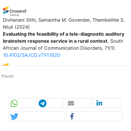
Divhanani Sithi, Samantha M. Govender, Thembelihle S.
Ntuli
(2024)
Evaluating the feasibility of a tele-diagnostic auditory
brainstem response service in a rural context.
South
African Journal of Communication Disorders, 71(1).
10.4102/SAJCD.v71i1.1020
Plaudit
Giuseppe LanzaRita Bella, Manuela Pennisi, Francesco
Fisicaro, Daniela Modica, Salvatore Ferlito, Raffaele
Ferri, Vincenzo Neri, Filomena Irene Ilaria Cosentino,
Mariangela Tripodi, Maurizio Papotto, Simonetta
Panerai, Donatella Gelardi, Franca Santoro, Laura
Cassarino,
(2022)
Post-stroke aphasia at the time of COVID-19
pandemic: a telerehabilitation perspective.
Journal of