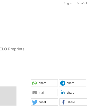
English
Español
iELO Preprints
share
share
mail
share
tweet
share