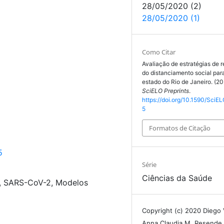
28/05/2020 (2)
28/05/2020 (1)
Como Citar
Avaliação de estratégias de 
do distanciamento social para
estado do Rio de Janeiro. (2
SciELO Preprints
.
https://doi.org/10.1590/SciEL
5
Formatos de Citação
5
Série
Ciências da Saúde
9, SARS-CoV-2, Modelos
Copyright (c) 2020 Diego 
Anna Claudia M. Resende,