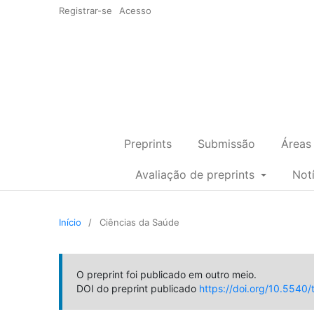
Registrar-se
Acesso
Preprints
Submissão
Áreas
Avaliação de preprints
Not
Início
/
Ciências da Saúde
O preprint foi publicado em outro meio.
DOI do preprint publicado
https://doi.org/10.5540