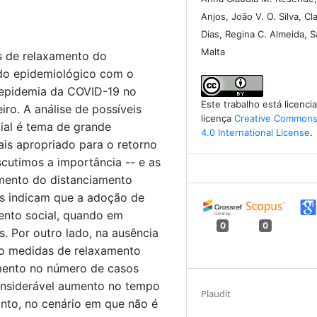
Anjos, João V. O. Silva, Cl
Dias, Regina C. Almeida, 
Malta
s de relaxamento do
ido epidemiológico com o
a epidemia da COVID-19 no
Este trabalho está licenc
iro. A análise de possíveis
licença
Creative Commons 
ial é tema de grande
4.0 International License
.
ais apropriado para o retorno
scutimos a importância -- e as
amento do distanciamento
s indicam que a adoção de
ento social, quando em
0
0
s. Por outro lado, na ausência
nto medidas de relaxamento
mento no número de casos
onsiderável aumento no tempo
Plaudit
anto, no cenário em que não é