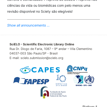
Nogueira M.C.
(2024-11-01)
ciências da vida ou biomédicas com pelo menos uma
Mortality due to cervical and breast cancer in health
revisão disponível no Sciety são elegíveis!
regions of Brazil: impact of public policies on cancer
care.
Public Health, 236, 239-246.
10.1016/j.puhe.2024.07.034
Show all announcements ...
SciELO - Scientific Electronic Library Online
Rua Dr. Diogo de Faria, 1087 – 9º andar – Vila Clementino
04037-003 São Paulo/SP - Brasil
E-mail: scielo.submission@scielo.org