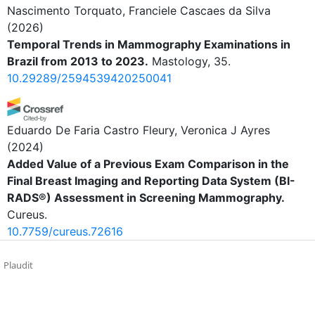
Nascimento Torquato, Franciele Cascaes da Silva
(2026)
Temporal Trends in Mammography Examinations in
Brazil from 2013 to 2023.
Mastology, 35.
10.29289/2594539420250041
Eduardo De Faria Castro Fleury, Veronica J Ayres
(2024)
Added Value of a Previous Exam Comparison in the
Final Breast Imaging and Reporting Data System (BI-
RADS®) Assessment in Screening Mammography.
Cureus.
10.7759/cureus.72616
Plaudit
Cristiane Fernandes Cardoso Maia, Adriana Tavares de
Moraes Atty, Jeane Tomazelli
(2023)