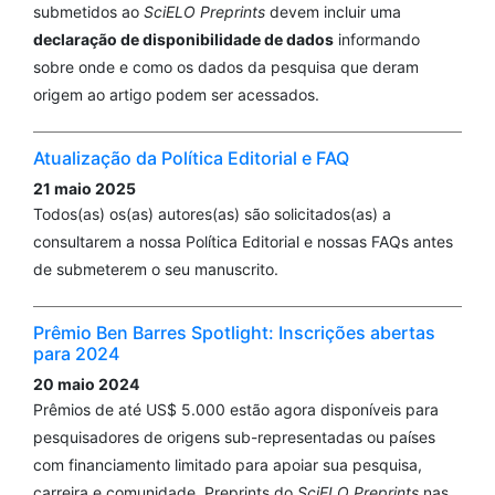
submetidos ao
SciELO Preprints
devem incluir uma
Samanta Santos Sousa, Cassio Cardoso-Filho, Rodrigo
declaração de disponibilidade de dados
informando
Menezes Jales, Diama Bhadra Vale
(2025)
sobre onde e como os dados da pesquisa que deram
Subsequent mammography reduces recall and
origem ao artigo podem ser acessados.
increases breast cancer detection: an audit of a
screening program.
Revista Brasileira de Ginecologia e
Obstetrícia, 47.
Atualização da Política Editorial e FAQ
10.61622/rbgo/2025rbgo89
21 maio 2025
Todos(as) os(as) autores(as) são solicitados(as) a
consultarem a nossa Política Editorial e nossas FAQs antes
Xiang Li, Hong Wang, Hui-Fang Xu, Shao-Kai Zhang,
de submeterem o seu manuscrito.
Bing-Jie Zheng, Hai-Liang Li
(2025)
BI-RADS application for breast cancer screening in
Prêmio Ben Barres Spotlight: Inscrições abertas
primary healthcare settings: assessing protocol
para 2024
adherence and diagnostic validity.
Frontiers in
20 maio 2024
Oncology, 15.
Prêmios de até US$ 5.000 estão agora disponíveis para
10.3389/fonc.2025.1599759
pesquisadores de origens sub-representadas ou países
com financiamento limitado para apoiar sua pesquisa,
carreira e comunidade. Preprints do
SciELO Preprints
nas