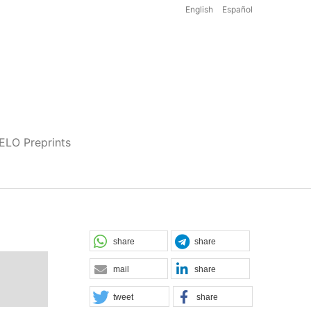
English
Español
iELO Preprints
share
share
mail
share
tweet
share