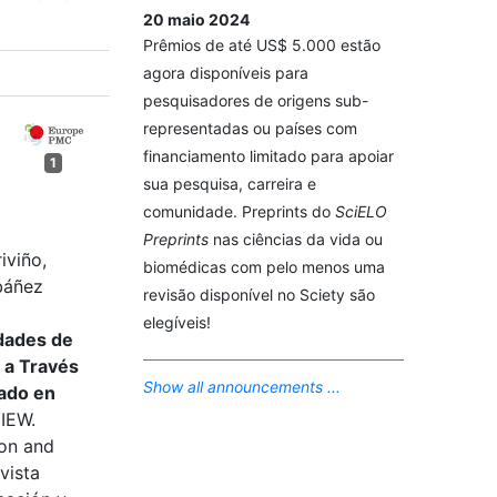
20 maio 2024
Prêmios de até US$ 5.000 estão
agora disponíveis para
pesquisadores de origens sub-
representadas ou países com
financiamento limitado para apoiar
1
sua pesquisa, carreira e
comunidade. Preprints do
SciELO
Preprints
nas ciências da vida ou
iviño,
biomédicas com pelo menos uma
báñez
revisão disponível no Sciety são
elegíveis!
idades de
 a Través
Show all announcements ...
sado en
IEW.
ion and
vista