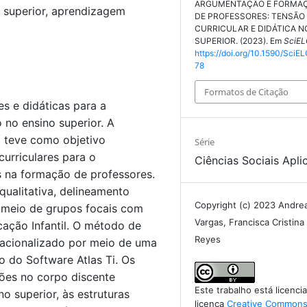
ARGUMENTAÇÃO E FORMAÇÃ
 superior, aprendizagem
DE PROFESSORES: TENSÃO
CURRICULAR E DIDÁTICA N
SUPERIOR. (2023). Em
SciEL
https://doi.org/10.1590/SciE
78
Formatos de Citação
s e didáticas para a
no ensino superior. A
a teve como objetivo
Série
curriculares para o
Ciências Sociais Apli
 na formação de professores.
alitativa, delineamento
Copyright (c) 2023 Andre
r meio de grupos focais com
Vargas, Francisca Cristin
ação Infantil. O método de
Reyes
racionalizado por meio de uma
o do Software Atlas Ti. Os
sões no corpo discente
Este trabalho está licenc
o superior, às estruturas
licença
Creative Commons 