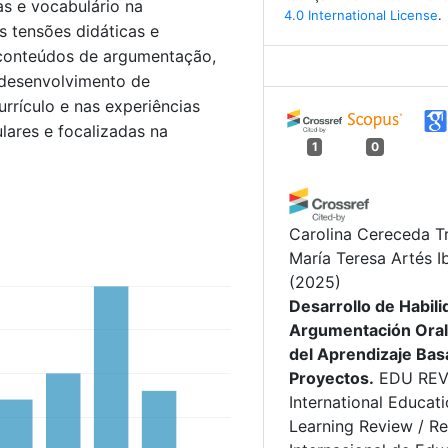
as e vocabulário na
4.0 International License
.
s tensões didáticas e
 conteúdos de argumentação,
 desenvolvimento de
rrículo e nas experiências
ulares e focalizadas na
1
0
Carolina Cereceda Tr
María Teresa Artés I
(2025)
Desarrollo de Habil
Argumentación Oral
del Aprendizaje Ba
Proyectos.
EDU REV
International Educat
Learning Review / Re