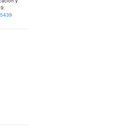
cación y
59.
.5439