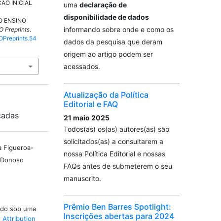
O INICIAL
uma
declaração de
disponibilidade de dados
O ENSINO
informando sobre onde e como os
O Preprints
.
LOPreprints.54
dados da pesquisa que deram
origem ao artigo podem ser
acessados.
Atualização da Política
Editorial e FAQ
cadas
21 maio 2025
Todos(as) os(as) autores(as) são
solicitados(as) a consultarem a
a Figueroa-
nossa Política Editorial e nossas
a Donoso
FAQs antes de submeterem o seu
manuscrito.
Prêmio Ben Barres Spotlight:
iado sob uma
Inscrições abertas para 2024
Attribution