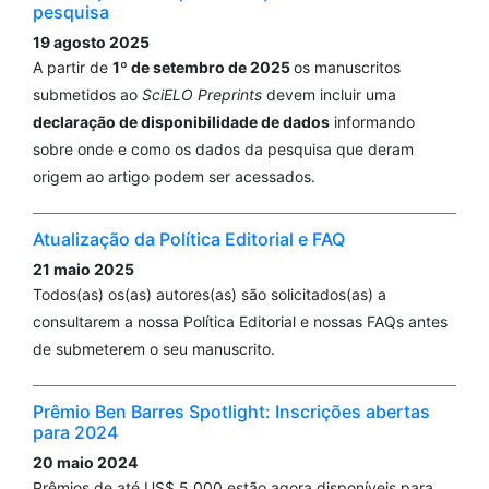
pesquisa
(EDCS), a Computer-assisted Personal Interviewing
19 agosto 2025
and Database Tool Used for the Expanded National
A partir de
1º de setembro de 2025
os manuscritos
Nutrition Survey.
Philippine Journal of Science, 153(3),
submetidos ao
SciELO Preprints
devem incluir uma
929-945.
declaração de disponibilidade de dados
informando
sobre onde e como os dados da pesquisa que deram
origem ao artigo podem ser acessados.
Höfelmann D.A.
(2023-01-01)
Contributions of the Food and Nutrition Surveillance
System (SISVAN) to the analysis of the nutritional
Atualização da Política Editorial e FAQ
profile of the Brazilian population: potentials and
21 maio 2025
limitations.
Epidemiologia E Servicos De Saude, 32(4).
Todos(as) os(as) autores(as) são solicitados(as) a
10.1590/S2237-962220230004000001.EN
consultarem a nossa Política Editorial e nossas FAQs antes
de submeterem o seu manuscrito.
Prêmio Ben Barres Spotlight: Inscrições abertas
para 2024
20 maio 2024
Prêmios de até US$ 5.000 estão agora disponíveis para