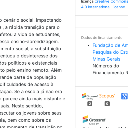
licença
Creative Commons 
4.0 International License
.
o cenário social, impactando
, a rápida transição para o
afetou a vida de estudantes,
Dados de financiamento
cesso ensino-aprendizagem.
Fundação de Am
mento social, a substituição
Pesquisa do Es
entuou o desinteresse dos
Minas Gerais
os políticos e existenciais
Números do
to pelo ensino remoto. Além
Financiamento 
grande parte da população
ificuldades de acesso à
tação. Se a escola já não era
a parece ainda mais distante e
2
0
uais. Neste sentido,
escutar os jovens sobre seus
mia, bem como sobre os
e em momento de transição no