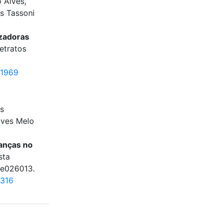
 Alves,
ns Tassoni
izadoras
etratos
.1969
ns
lves Melo
ianças no
sta
e026013.
1316