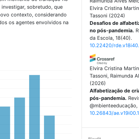
Raimunda Alves Melo
 investigar, sobretudo, que
Elvira Cristina Marti
 novo contexto, considerando
Tassoni
(2024)
dos os agentes envolvidos na
Desafios de alfabet
no pós-pandemia.
R
da Escola, 18(40).
10.22420/rde.v18i40
Elvira Cristina Marti
Tassoni, Raimunda A
(2026)
Alfabetização de cr
pós-pandemia.
Revi
@mbienteeducação, 
10.26843/ae.v19i00.
Plaudit