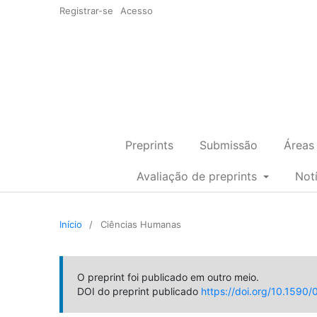
Registrar-se
Acesso
Preprints
Submissão
Áreas
Avaliação de preprints
Not
Início
/
Ciências Humanas
O preprint foi publicado em outro meio.
DOI do preprint publicado
https://doi.org/10.159