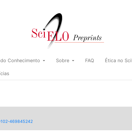
 do Conhecimento
Sobre
FAQ
Ética no Sc
ícias
0/0102-469845242