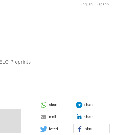
English
Español
iELO Preprints
share
share
mail
share
tweet
share