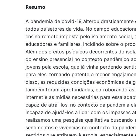
Resumo
A pandemia de covid-19 alterou drasticamente 
todos os setores da vida. No campo educacional
ensino remoto imposta pelo isolamento social, 
educadores e familiares, incidindo sobre o pro
Além dos efeitos psíquicos decorrentes do isola
do ensino presencial no contexto pandêmico ac
jovens pela escola, que já vinha perdendo sentid
para eles, tornando patente o menor engajamen
disso, as reduzidas condições econômicas de 
também foram aprofundadas, corroborando as d
internet e às mídias necessárias para essa adap
capaz de atraí-los, no contexto da pandemia el
incapaz de ajudá-los a lidar com os impasses at
realizamos uma pesquisa qualitativa buscando 
sentimentos e vivências no contexto da pande
sentidos que atribuem à escola, especialment