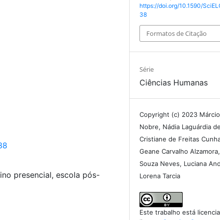
https://doi.org/10.1590/SciE
38
Formatos de Citação
Série
Ciências Humanas
Copyright (c) 2023 Márci
Nobre, Nádia Laguárdia de
Cristiane de Freitas Cunha 
38
Geane Carvalho Alzamora,
Souza Neves, Luciana An
ino presencial, escola pós-
Lorena Tarcia
Este trabalho está licenc