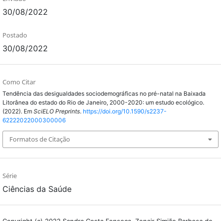
30/08/2022
Postado
30/08/2022
Como Citar
Tendência das desigualdades sociodemográficas no pré-natal na Baixada
Litorânea do estado do Rio de Janeiro, 2000-2020: um estudo ecológico.
(2022). Em
SciELO Preprints
.
https://doi.org/10.1590/s2237-
62222022000300006
Formatos de Citação
Série
Ciências da Saúde
Copyright (c) 2022 Sandra Costa Fonseca, Zenair Simião Barbosa de