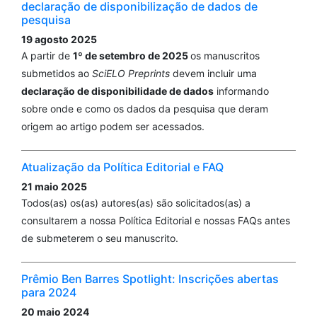
declaração de disponibilização de dados de
La vivienda social impacto y funcionalidad ante las
pesquisa
medidas de confinamiento por la pandemia de COVID-
19 agosto 2025
19, en la provincia de Manabí.
Revista Científica
A partir de
1º de setembro de 2025
os manuscritos
INGENIAR: Ingeniería, Tecnología e Investigación, 4(8
submetidos ao
SciELO Preprints
devem incluir uma
Edicion especial diciembre), 2.
declaração de disponibilidade de dados
informando
10.46296/ig.v4i8edespdic.0040
sobre onde e como os dados da pesquisa que deram
origem ao artigo podem ser acessados.
Atualização da Política Editorial e FAQ
21 maio 2025
Todos(as) os(as) autores(as) são solicitados(as) a
consultarem a nossa Política Editorial e nossas FAQs antes
de submeterem o seu manuscrito.
Prêmio Ben Barres Spotlight: Inscrições abertas
para 2024
20 maio 2024