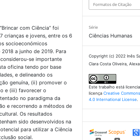
Formatos de Citação
Série
“Brincar com Ciência” foi
 crianças e jovens, entre os 6
Ciências Humanas
tos socioeconómicos
 2018 a junho de 2019. Para
Copyright (c) 2022 Inês S
 considerou-se importante
Clara Costa Oliveira, Ale
ta oficina tendo por base
dades, e delineando os
ação genuína, (ii) promover o
Este trabalho está licenc
 e (iii) favorecer o
licença
Creative Commons 
ustentado no paradigma da
4.0 International License
.
ão e recorrendo a métodos de
ultural. Os resultados
 tenham sido desenvolvidos na
tencial para utilizar a Ciência
clusão social.