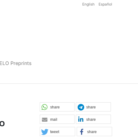
English
Español
iELO Preprints
share
share
mail
share
ÃO
tweet
share