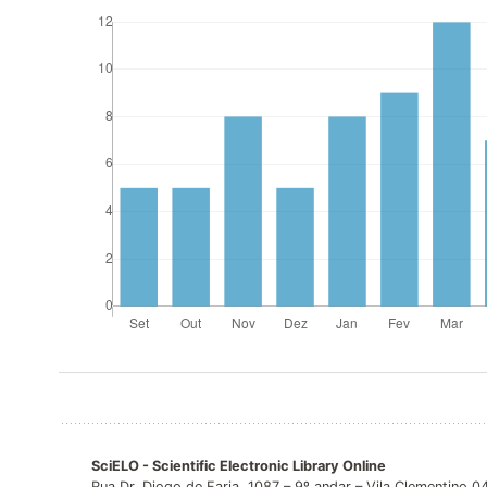
SciELO - Scientific Electronic Library Online
Rua Dr. Diogo de Faria, 1087 – 9º andar – Vila Clementino 