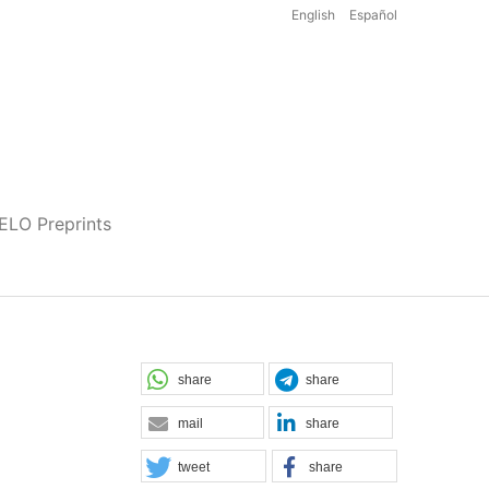
English
Español
iELO Preprints
share
share
mail
share
tweet
share