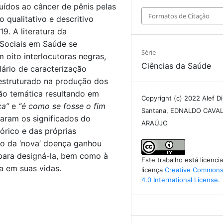
uídos ao câncer de pênis pelas
Formatos de Citação
o qualitativo e descritivo
9. A literatura da
Sociais em Saúde se
Série
m oito interlocutoras negras,
Ciências da Saúde
ário de caracterização
-estruturado na produção dos
ção temática resultando em
Copyright (c) 2022 Alef Di
ça”
e
“é como se fosse o fim
Santana, EDNALDO CAVA
zaram os significados do
ARAÚJO
tórico e das próprias
ção da ‘nova’ doença ganhou
para designá-la, bem como à
Este trabalho está licenc
ia em suas vidas.
licença
Creative Commons 
4.0 International License
.