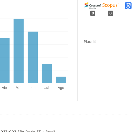
0
0
Plaudit
04037-003 São Paulo/SP - Brasil