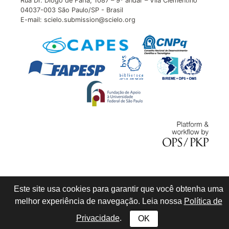
Rua Dr. Diogo de Faria, 1087 – 9º andar – Vila Clementino
04037-003 São Paulo/SP - Brasil
E-mail: scielo.submission@scielo.org
Este site usa cookies para garantir que você obtenha uma
melhor experiência de navegação. Leia nossa
Política de
Privacidade
.
OK