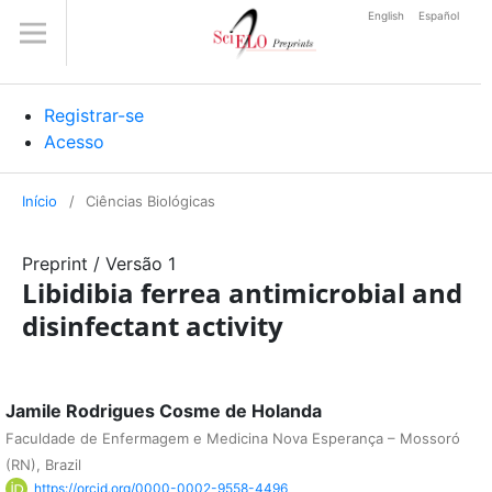
English
Español
Registrar-se
Acesso
Início
/
Ciências Biológicas
Preprint
/
Versão 1
Libidibia ferrea antimicrobial and
disinfectant activity
Jamile Rodrigues Cosme de Holanda
Faculdade de Enfermagem e Medicina Nova Esperança – Mossoró
(RN), Brazil
https://orcid.org/0000-0002-9558-4496