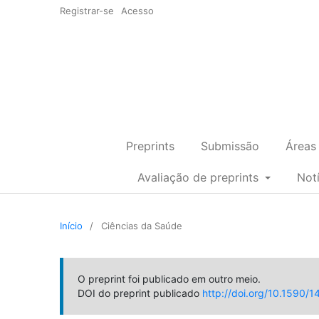
Registrar-se
Acesso
Preprints
Submissão
Áreas
Avaliação de preprints
Not
Início
/
Ciências da Saúde
O preprint foi publicado em outro meio.
DOI do preprint publicado
http://doi.org/10.1590