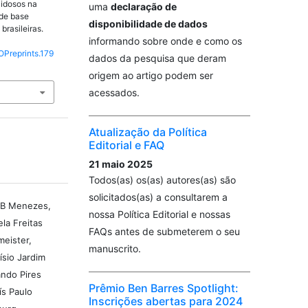
 idosos na
uma
declaração de
de base
disponibilidade de dados
brasileiras.
informando sobre onde e como os
OPreprints.179
dados da pesquisa que deram
origem ao artigo podem ser
acessados.
Atualização da Política
Editorial e FAQ
21 maio 2025
Todos(as) os(as) autores(as) são
solicitados(as) a consultarem a
 B Menezes,
nossa Política Editorial e nossas
ela Freitas
FAQs antes de submeterem o seu
meister,
manuscrito.
ísio Jardim
ando Pires
Prêmio Ben Barres Spotlight:
ís Paulo
Inscrições abertas para 2024