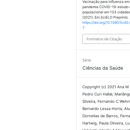
Vacinação para influenza em
pandemia COVID-19: estudo 
populacional em 133 cidades 
(2021). Em
SciELO Preprints
.
https://doi.org/10.1590/SciEL
7
Formatos de Citação
Série
Ciências da Saúde
Copyright (c) 2021 Ana M
Pedro Curi Hallal, Mariâng
Silveira, Fernando C Wehr
Bernardo Lessa Horta, Alu
Dornellas de Barros, Fern
Hartwig, Paula Oliveira, Lu