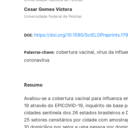
Cesar Gomes Victora
Universidade Federal de Pelotas
https://doi.org/10.1590/SciELOPreprints.17
DOI:
cobertura vacinal, vírus da influ
Palavras-chave:
coronavírus
Resumo
Avaliou-se a cobertura vacinal para influenza
19 através do EPICOVID-19, inquérito de base p
cidades sentinela dos 26 estados brasileiros e D
25 setores censitários por cidade com amostr
10 domicílios por setor e uma pessoa por domic