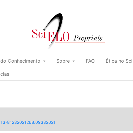
 do Conhecimento
Sobre
FAQ
Ética no Sc
ícias
/1413-81232021268.09382021