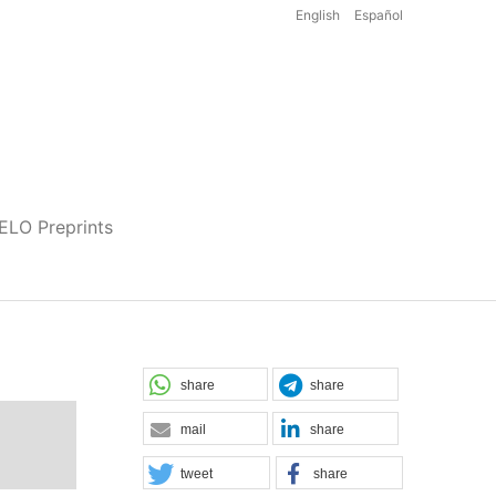
English
Español
iELO Preprints
share
share
mail
share
tweet
share