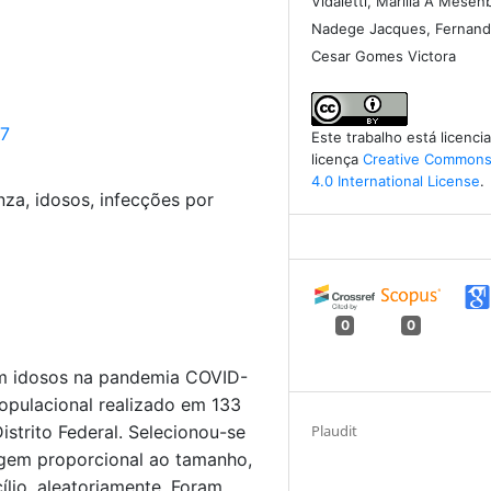
Vidaletti, Marilia A Mesen
Nadege Jacques, Fernand
Cesar Gomes Victora
97
Este trabalho está licenc
licença
Creative Commons 
4.0 International License
.
enza, idosos, infecções por
0
0
 em idosos na pandemia COVID-
opulacional realizado em 133
Plaudit
istrito Federal. Selecionou-se
agem proporcional ao tamanho,
ílio, aleatoriamente. Foram