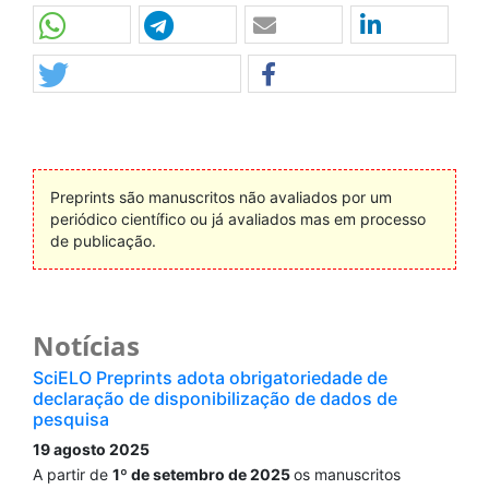
10.1590/0100-6991e-20223300-en
Gonçalves I.C.M.
(2022-01-01)
Mortality trend from falls in Brazilian older adults from
2000 to 2019.
Revista Brasileira De Epidemiologia, 25.
10.1590/1980-549720220031
Preprints são manuscritos não avaliados por um
periódico científico ou já avaliados mas em processo
de publicação.
Notícias
SciELO Preprints adota obrigatoriedade de
declaração de disponibilização de dados de
pesquisa
19 agosto 2025
A partir de
1º de setembro de 2025
os manuscritos