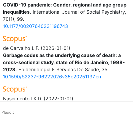
COVID-19 pandemic: Gender, regional and age group
inequalities.
International Journal of Social Psychiatry,
70(1), 99.
10.1177/00207640231196743
de Carvalho L.F.
(2026-01-01)
Garbage codes as the underlying cause of death: a
cross-sectional study, state of Rio de Janeiro, 1998-
2023.
Epidemiologia E Servicos De Saude, 35.
10.1590/S2237-96222026v35e20251137.en
Nascimento I.K.D.
(2022-01-01)
Predictors of pleural complications in trauma patients
Plaudit
undergoing tube thoracostomy: A prospective
observational study.
Revista do Colegio Brasileiro De
Cirurgioes, 49.