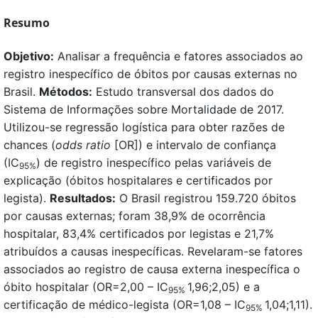
Resumo
Objetivo:
Analisar a frequência e fatores associados ao
registro inespecífico de óbitos por causas externas no
Brasil.
Métodos:
Estudo transversal dos dados do
Sistema de Informações sobre Mortalidade de 2017.
Utilizou-se regressão logística para obter razões de
chances (
odds ratio
[OR]) e intervalo de confiança
(IC
) de registro inespecífico pelas variáveis de
95%
explicação (óbitos hospitalares e certificados por
legista).
Resultados:
O Brasil registrou 159.720 óbitos
por causas externas; foram 38,9% de ocorrência
hospitalar, 83,4% certificados por legistas e 21,7%
atribuídos a causas inespecíficas. Revelaram-se fatores
associados ao registro de causa externa inespecífica o
óbito hospitalar (OR=2,00 – IC
1,96;2,05) e a
95%
certificação de médico-legista (OR=1,08 – IC
1,04;1,11).
95%