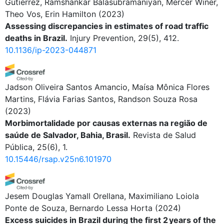
Gutierrez, Ramshankar Balasubramaniyan, Mercer Winer,
Theo Vos, Erin Hamilton
(2023)
Assessing discrepancies in estimates of road traffic
deaths in Brazil.
Injury Prevention, 29(5), 412.
10.1136/ip-2023-044871
Jadson Oliveira Santos Amancio, Maísa Mônica Flores
Martins, Flávia Farias Santos, Randson Souza Rosa
(2023)
Morbimortalidade por causas externas na região de
saúde de Salvador, Bahia, Brasil.
Revista de Salud
Pública, 25(6), 1.
10.15446/rsap.v25n6.101970
Jesem Douglas Yamall Orellana, Maximiliano Loiola
Ponte de Souza, Bernardo Lessa Horta
(2024)
Excess suicides in Brazil during the first 2 years of the