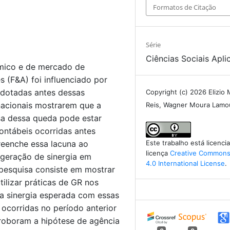
Formatos de Citação
Série
Ciências Sociais Apli
mico e de mercado de
s (F&A) foi influenciado por
adotadas antes dessas
Copyright (c) 2026 Elizio
nacionais mostrarem que a
Reis, Wagner Moura Lamo
sa dessa queda pode estar
ontábeis ocorridas antes
reenche essa lacuna ao
Este trabalho está licenc
licença
Creative Commons 
 geração de sinergia em
4.0 International License
.
 pesquisa consiste em mostrar
ilizar práticas de GR nos
a sinergia esperada com essas
ocorridas no período anterior
orroboram a hipótese de agência