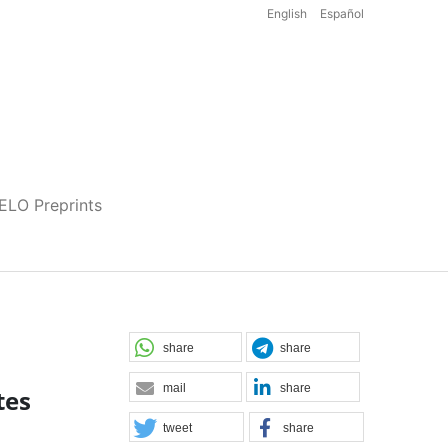
English
Español
iELO Preprints
share
share
mail
share
tes
tweet
share