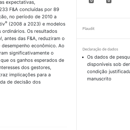
0
0
as expectativas,
 233 F&A concluídas por 89
lcão, no período de 2010 a
®
tiv
(2008 a 2023) e modelos
Plaudit
ordinários. Os resultados
l
, antes das F&A, reduziram o
de desempenho econômico. Ao
Declaração de dados
ram significativamente o
Os dados de pesqu
que os ganhos esperados de
disponíveis sob d
nteresses dos gestores,
condição justificad
traz implicações para a
manuscrito
da de decisão dos