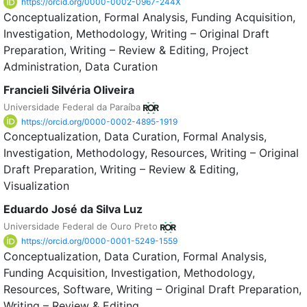
https://orcid.org/0000-0002-0967-244X
Conceptualization
Formal Analysis
Funding Acquisition
Investigation
Methodology
Writing – Original Draft
Preparation
Writing – Review & Editing
Project
Administration
Data Curation
Francieli Silvéria Oliveira
Universidade Federal da Paraíba
https://orcid.org/0000-0002-4895-1919
Conceptualization
Data Curation
Formal Analysis
Investigation
Methodology
Resources
Writing – Original
Draft Preparation
Writing – Review & Editing
Visualization
Eduardo José da Silva Luz
Universidade Federal de Ouro Preto
https://orcid.org/0000-0001-5249-1559
Conceptualization
Data Curation
Formal Analysis
Funding Acquisition
Investigation
Methodology
Resources
Software
Writing – Original Draft Preparation
Writing – Review & Editing