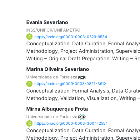
Evania Severiano
INSS/UNIFOR/UNIFAMETRO
https://orcid.org/0000-0003-0529-9534
Conceptualization
Data Curation
Formal Analy
Methodology
Project Administration
Supervisi
Writing – Original Draft Preparation
Writing – R
Marina Oliveira Severiano
Universidade de Fortaleza
https://orcid.org/0009-0003-0827-361X
Conceptualization
Formal Analysis
Data Curati
Methodology
Validation
Visualization
Writing 
Mirna Albuquerque Frota
Universidade de Fortaleza
https://orcid.org/0000-0003-3004-2554
Conceptualization
Data Curation
Formal Analy
Methodology
Project Administration
Supervisi