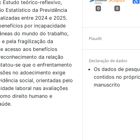
:
Estudo teórico-reflexivo,
0
0
 Estatístico da Previdência
ealizadas entre 2024 e 2025.
benefícios por incapacidade
âneas do mundo do trabalho,
Plaudit
e pela fragilização da
de acesso aos benefícios
 reconhecimento da relação
Declaração de dados
tatou-se que o enfrentamento
Os dados de pesqu
ssões no adoecimento exige
contidos no própri
vidência social, orientadas pelo
manuscrito
idade laboral nas avaliações
como direito humano e
aúde.