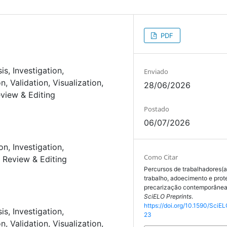
PDF
sis
Investigation
Enviado
on
Validation
Visualization
28/06/2026
eview & Editing
Postado
06/07/2026
on
Investigation
Como Citar
– Review & Editing
Percursos de trabalhadores(a
trabalho, adoecimento e prot
precarização contemporânea
SciELO Preprints
.
https://doi.org/10.1590/SciEL
sis
Investigation
23
on
Validation
Visualization