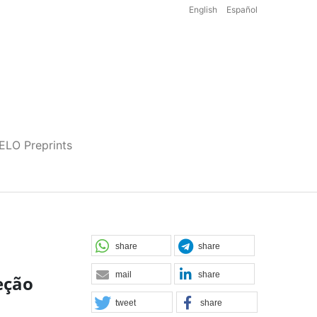
English
Español
iELO Preprints
share
share
mail
share
eção
tweet
share