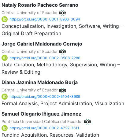
Nataly Rosario Pacheco Serrano
Central University of Ecuador
https://orcid.org/0000-0001-8966-3094
Conceptualization
Investigation
Software
Writing –
Original Draft Preparation
Jorge Gabriel Maldonado Cornejo
Central University of Ecuador
https://orcid.org/0000-0002-0508-7286
Data Curation
Methodology
Supervision
Writing –
Review & Editing
Diana Jazmina Maldonado Borja
Central University of Ecuador
https://orcid.org/0000-0002-5104-3989
Formal Analysis
Project Administration
Visualization
Samuel Olegario Iñiguez Jimenez
Pontificia Universidad Católica del Ecuador
https://orcid.org/0000-0002-4722-7611
Funding Acquisition
Resources
Validation