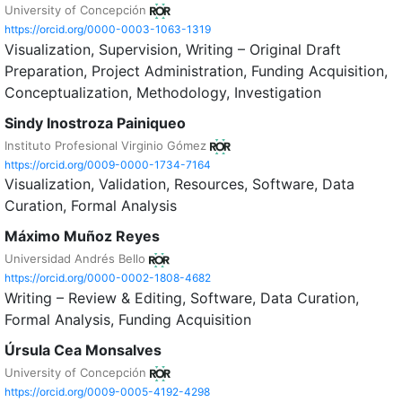
University of Concepción
https://orcid.org/0000-0003-1063-1319
Visualization
Supervision
Writing – Original Draft
Preparation
Project Administration
Funding Acquisition
Conceptualization
Methodology
Investigation
Sindy Inostroza Painiqueo
Instituto Profesional Virginio Gómez
https://orcid.org/0009-0000-1734-7164
Visualization
Validation
Resources
Software
Data
Curation
Formal Analysis
Máximo Muñoz Reyes
Universidad Andrés Bello
https://orcid.org/0000-0002-1808-4682
Writing – Review & Editing
Software
Data Curation
Formal Analysis
Funding Acquisition
Úrsula Cea Monsalves
University of Concepción
https://orcid.org/0009-0005-4192-4298