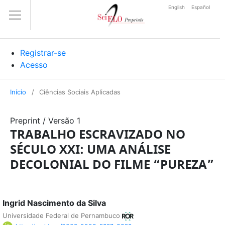
English
Español
Registrar-se
Acesso
Início
/
Ciências Sociais Aplicadas
Preprint
/
Versão 1
TRABALHO ESCRAVIZADO NO
SÉCULO XXI: UMA ANÁLISE
DECOLONIAL DO FILME “PUREZA”
Ingrid Nascimento da Silva
Universidade Federal de Pernambuco