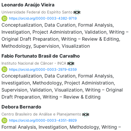
Leonardo Araújo Vieira
Universidade Federal do Espírito Santo
https://orcid.org/0000-0003-4382-9719
Conceptualization
Data Curation
Formal Analysis
Investigation
Project Administration
Validation
Writing –
Original Draft Preparation
Writing – Review & Editing
Methodology
Supervision
Visualization
Fabio Fortunato Brasil de Carvalho
Instituto Nacional de Câncer - INCA
https://orcid.org/0000-0003-2979-6359
Conceptualization
Data Curation
Formal Analysis
Investigation
Methodology
Project Administration
Supervision
Validation
Visualization
Writing – Original
Draft Preparation
Writing – Review & Editing
Debora Bernardo
Centro Brasileiro de Análise e Planejamento
https://orcid.org/0000-0003-4351-8929
Formal Analysis
Investigation
Methodology
Writing –