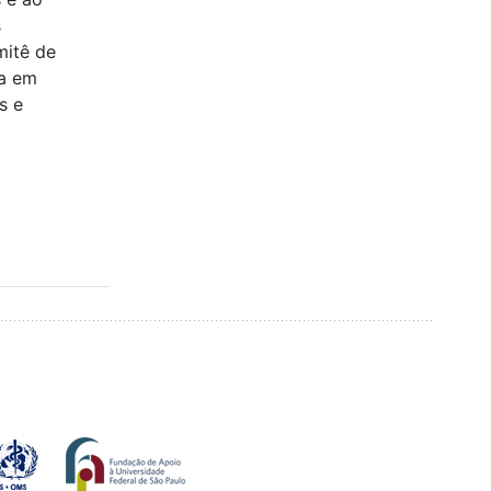
s
mitê de
sa em
s e