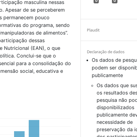
0
0
rticipação masculina nessas
ho. Apesar de se perceberem
ras permanecem pouco
normativas do programa, sendo
Plaudit
“manipuladoras de alimentos”.
participação dessas
e Nutricional (EAN), o que
Declaração de dados
política. Conclui-se que o
Os dados de pesqu
encial para a consolidação do
podem ser disponib
imensão social, educativa e
publicamente
Os dados que su
os resultados de
pesquisa não po
disponibilizados
publicamente de
necessidade de
preservação da i
dos participante