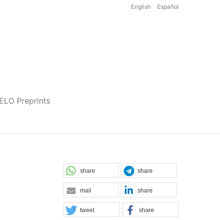
English
Español
iELO Preprints
share
share
mail
share
tweet
share