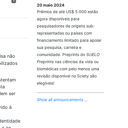
1
20 maio 2024
Prêmios de até US$ 5.000 estão
agora disponíveis para
pesquisadores de origens sub-
representadas ou países com
financiamento limitado para apoiar
sua pesquisa, carreira e
comunidade. Preprints do
SciELO
isa não
Preprints
nas ciências da vida ou
ilizados
biomédicas com pelo menos uma
revisão disponível no Sciety são
stentam
elegíveis!
sta
dem ser
Show all announcements ...
vido à
dentidade
s e ao