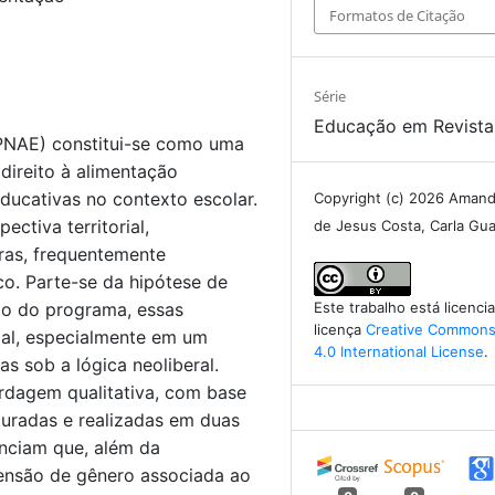
Formatos de Citação
Série
Educação em Revista
PNAE) constitui-se como uma
 direito à alimentação
ducativas no contexto escolar.
Copyright (c) 2026 Amand
ectiva territorial,
de Jesus Costa, Carla Gua
ras, frequentemente
ico. Parte-se da hipótese de
ão do programa, essas
Este trabalho está licenc
licença
Creative Commons 
gal, especialmente em um
4.0 International License
.
as sob a lógica neoliberal.
dagem qualitativa, com base
turadas e realizadas em duas
enciam que, além da
mensão de gênero associada ao