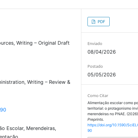
PDF
ources
Writing – Original Draft
Enviado
08/04/2026
Postado
05/05/2026
inistration
Writing – Review &
Como Citar
Alimentação escolar como pol
territorial: o protagonismo inv
790
merendeiras no PNAE. (2026
Preprints
.
https://doi.org/10.1590/SciEL
o Escolar, Merendeiras,
90
mentação