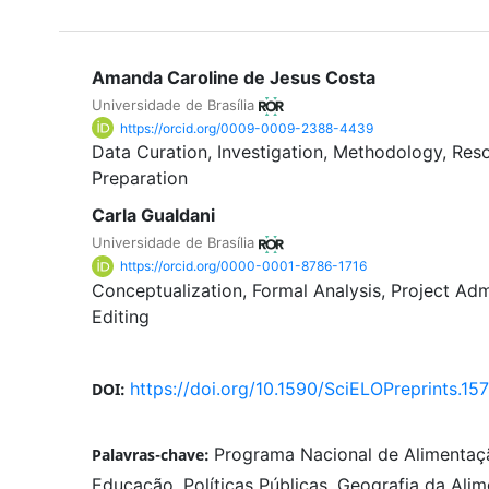
Amanda Caroline de Jesus Costa
Universidade de Brasília
https://orcid.org/0009-0009-2388-4439
Data Curation
Investigation
Methodology
Res
Preparation
Carla Gualdani
Universidade de Brasília
https://orcid.org/0000-0001-8786-1716
Conceptualization
Formal Analysis
Project Adm
Editing
https://doi.org/10.1590/SciELOPreprints.15
DOI:
Programa Nacional de Alimentaçã
Palavras-chave:
Educação, Políticas Públicas, Geografia da Ali