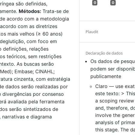
0
0
íngea são definidas,
camente.
Métodos:
Trata-se de
 de acordo com a metodologia
 acordo com as diretrizes
Plaudit
os mais velhos (≥ 60 anos)
 deglutição, com foco em
o definições, relações
Declaração de dados
s teóricos, sem restrições
Os dados de pesqu
ntexto. As buscas serão
podem ser disponib
bMed); Embase; CINAHL;
publicamente
atura cinzenta, com estratégia
Claro — use exa
de dados serão realizadas por
este texto: > This
e divergências por consenso
a scoping review
erá avaliada pela ferramenta
and, therefore, d
os serão sintetizados de
involve the gener
 narrativas e diagrama
analysis of prima
this stage. The d