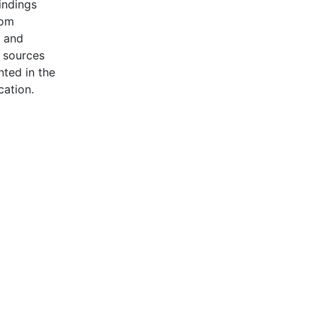
findings
rom
s and
e sources
nted in the
cation.