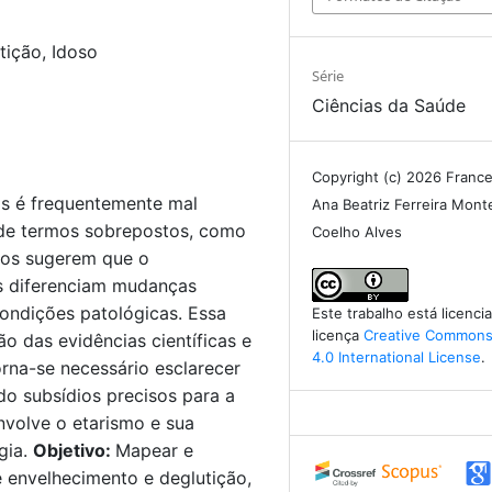
tição, Idoso
Série
Ciências da Saúde
Copyright (c) 2026 France
os é frequentemente mal
Ana Beatriz Ferreira Monte
 de termos sobrepostos, como
Coelho Alves
udos sugerem que o
os diferenciam mudanças
condições patológicas. Essa
Este trabalho está licenc
licença
Creative Commons 
o das evidências científicas e
4.0 International License
.
orna-se necessário esclarecer
do subsídios precisos para a
nvolve o etarismo e sua
agia.
Objetivo:
Mapear e
re envelhecimento e deglutição,