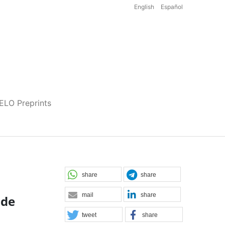
English
Español
iELO Preprints
share
share
mail
share
 de
tweet
share