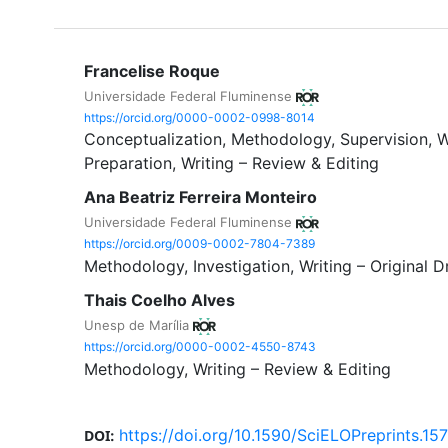
Francelise Roque
Universidade Federal Fluminense
https://orcid.org/0000-0002-0998-8014
Conceptualization
Methodology
Supervision
W
Preparation
Writing – Review & Editing
Ana Beatriz Ferreira Monteiro
Universidade Federal Fluminense
https://orcid.org/0009-0002-7804-7389
Methodology
Investigation
Writing – Original D
Thais Coelho Alves
Unesp de Marília
https://orcid.org/0000-0002-4550-8743
Methodology
Writing – Review & Editing
https://doi.org/10.1590/SciELOPreprints.15
DOI: