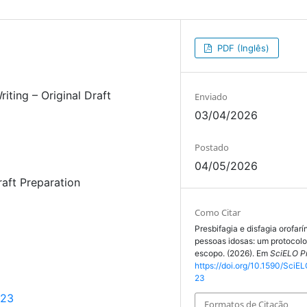
PDF (Inglês)
riting – Original Draft
Enviado
03/04/2026
Postado
04/05/2026
raft Preparation
Como Citar
Presbifagia e disfagia orofar
pessoas idosas: um protocolo
escopo. (2026). Em
SciELO Pr
https://doi.org/10.1590/SciEL
23
723
Formatos de Citação