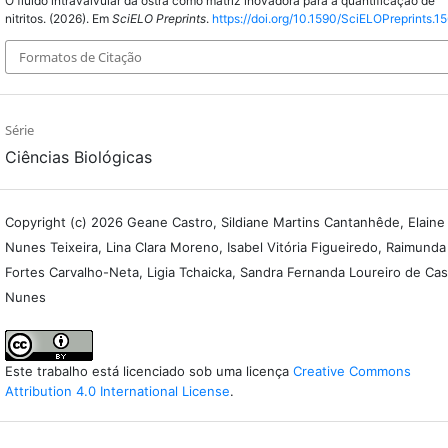
O fluido intravalvular da ostra como matriz inovadora para a quantificação de
nitritos. (2026). Em
SciELO Preprints
.
https://doi.org/10.1590/SciELOPreprints.1
Formatos de Citação
Série
Ciências Biológicas
Copyright (c) 2026 Geane Castro, Sildiane Martins Cantanhêde, Elaine
Nunes Teixeira, Lina Clara Moreno, Isabel Vitória Figueiredo, Raimunda
Fortes Carvalho-Neta, Ligia Tchaicka, Sandra Fernanda Loureiro de Cas
Nunes
Este trabalho está licenciado sob uma licença
Creative Commons
Attribution 4.0 International License
.