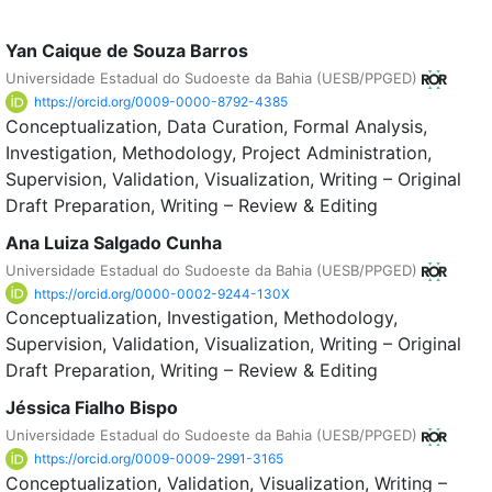
Yan Caique de Souza Barros
Universidade Estadual do Sudoeste da Bahia (UESB/PPGED)
https://orcid.org/0009-0000-8792-4385
Conceptualization
Data Curation
Formal Analysis
Investigation
Methodology
Project Administration
Supervision
Validation
Visualization
Writing – Original
Draft Preparation
Writing – Review & Editing
Ana Luiza Salgado Cunha
Universidade Estadual do Sudoeste da Bahia (UESB/PPGED)
https://orcid.org/0000-0002-9244-130X
Conceptualization
Investigation
Methodology
Supervision
Validation
Visualization
Writing – Original
Draft Preparation
Writing – Review & Editing
Jéssica Fialho Bispo
Universidade Estadual do Sudoeste da Bahia (UESB/PPGED)
https://orcid.org/0009-0009-2991-3165
Conceptualization
Validation
Visualization
Writing –