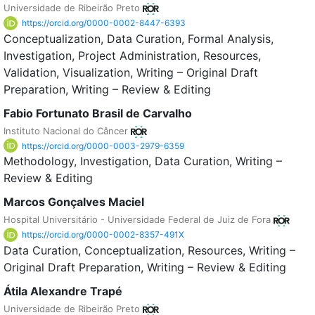
Universidade de Ribeirão Preto
https://orcid.org/0000-0002-8447-6393
Conceptualization
Data Curation
Formal Analysis
Investigation
Project Administration
Resources
Validation
Visualization
Writing – Original Draft
Preparation
Writing – Review & Editing
Fabio Fortunato Brasil de Carvalho
Instituto Nacional do Câncer
https://orcid.org/0000-0003-2979-6359
Methodology
Investigation
Data Curation
Writing –
Review & Editing
Marcos Gonçalves Maciel
Hospital Universitário - Universidade Federal de Juiz de Fora
https://orcid.org/0000-0002-8357-491X
Data Curation
Conceptualization
Resources
Writing –
Original Draft Preparation
Writing – Review & Editing
Átila Alexandre Trapé
Universidade de Ribeirão Preto