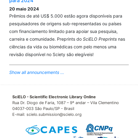
para 2024
10.35699/2316-9389.2022.38796
20 maio 2024
Prêmios de até US$ 5.000 estão agora disponíveis para
pesquisadores de origens sub-representadas ou países
Andréia De Conto Garbin, Eliana Aparecida da Silva
com financiamento limitado para apoiar sua pesquisa,
Pintor, Rosemeire Aparecida Scopinho, Maria Maeno
carreira e comunidade. Preprints do
SciELO Preprints
nas
(2026)
ciências da vida ou biomédicas com pelo menos uma
Trabalhadoras da saúde na pandemia de Covid-19:
revisão disponível no Sciety são elegíveis!
invisibilidade, sobrecarga e dilemas éticos.
Revista
Brasileira de Saúde Ocupacional, 51.
10.1590/2317-6369/28325pt2026v51edgt11
Show all announcements ...
Anderson Reis de Sousa, Sheila Santa Barbara
SciELO - Scientific Electronic Library Online
Cerqueira, Thiago da Silva Santana, Cleuma Sueli
Rua Dr. Diogo de Faria, 1087 – 9º andar – Vila Clementino
Santos Suto, Eric Santos Almeida, Luana Santana Brito,
04037-003 São Paulo/SP - Brasil
E-mail: scielo.submission@scielo.org
Elena Casado, Evanilda Souza de Santana Carvalho
(2022)
Stigma experienced by men diagnosed with COVID-
19.
Revista Brasileira de Enfermagem, 75( suppl 1).