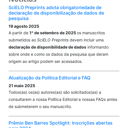
Natasha Uribe, Andrés Godoy-Cumillaf
(2022)
SciELO Preprints adota obrigatoriedade de
declaração de disponibilização de dados de
Association between Sleep Quality and Physical
pesquisa
Activity in Physical Education Students in Chile in the
19 agosto 2025
Pandemic Context: A Cross-Sectional Study.
A partir de
1º de setembro de 2025
os manuscritos
Healthcare, 10(10), 1930.
submetidos ao
SciELO Preprints
devem incluir uma
10.3390/healthcare10101930
declaração de disponibilidade de dados
informando
sobre onde e como os dados da pesquisa que deram
origem ao artigo podem ser acessados.
Simone Santos Oliveira, Lucia Rotenberg
(2021)
Proceedings of the 21st Congress of the International
Ergonomics Association (IEA 2021).
Lecture Notes in
Atualização da Política Editorial e FAQ
Networks and Systems, 219, 508.
21 maio 2025
10.1007/978-3-030-74602-5_71
Todos(as) os(as) autores(as) são solicitados(as) a
consultarem a nossa Política Editorial e nossas FAQs antes
de submeterem o seu manuscrito.
Isabella Cristina Moraes Campos, Marília Alves
(2022)
Estresse ocupacional relacionado à pandemia de
Prêmio Ben Barres Spotlight: Inscrições abertas
COVID-19.
REME-Revista Mineira de Enfermagem, 26, 1.