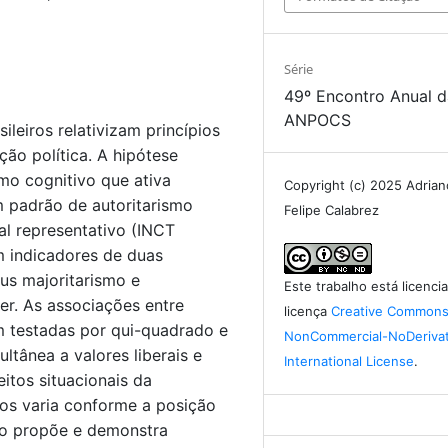
Série
49º Encontro Anual 
ANPOCS
leiros relativizam princípios
ão política. A hipótese
mo cognitivo que ativa
Copyright (c) 2025 Adria
um padrão de autoritarismo
Felipe Calabrez
al representativo (INCT
m indicadores de duas
sus majoritarismo e
Este trabalho está licenc
er. As associações entre
licença
Creative Commons 
m testadas por qui-quadrado e
NonCommercial-NoDerivat
ltânea a valores liberais e
International License
.
eitos situacionais da
cos varia conforme a posição
do propõe e demonstra