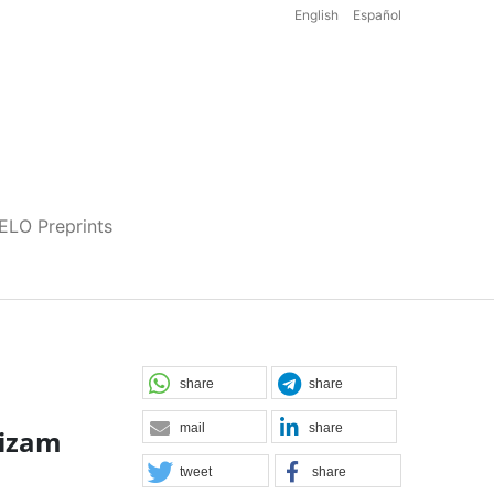
English
Español
iELO Preprints
share
share
mail
share
vizam
tweet
share