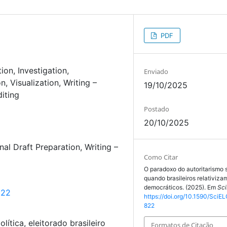
PDF
tion
Investigation
Enviado
on
Visualization
Writing –
19/10/2025
iting
Postado
20/10/2025
inal Draft Preparation
Writing –
Como Citar
O paradoxo do autoritarismo s
quando brasileiros relativiza
democráticos. (2025). Em
Sci
822
https://doi.org/10.1590/SciEL
822
lítica, eleitorado brasileiro
Formatos de Citação