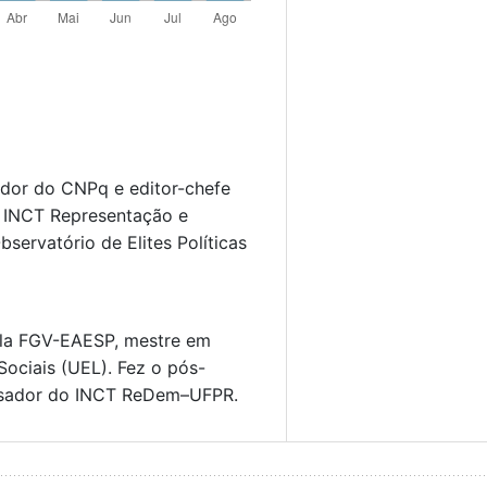
ador do CNPq e editor-chefe
o INCT Representação e
servatório de Elites Políticas
ela FGV-EAESP, mestre em
Sociais (UEL). Fez o pós-
isador do INCT ReDem–UFPR.