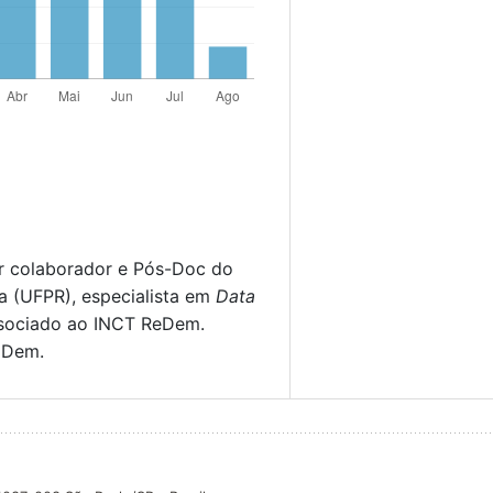
or colaborador e Pós-Doc do
a (UFPR), especialista em
Data
sociado ao INCT ReDem.
xDem.