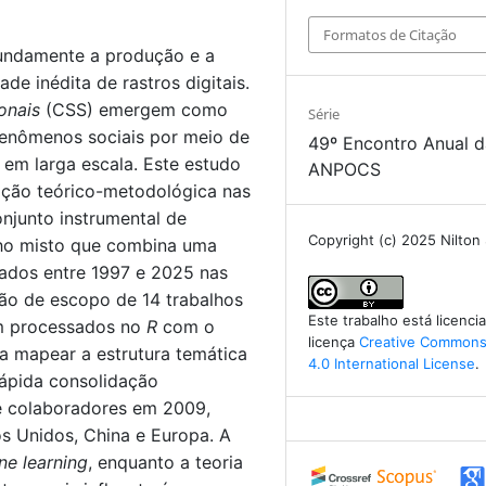
Formatos de Citação
fundamente a produção e a
e inédita de rastros digitais.
onais
(CSS) emergem como
Série
 fenômenos sociais por meio de
49º Encontro Anual 
em larga escala. Este estudo
ANPOCS
ação teórico-metodológica nas
njunto instrumental de
Copyright (c) 2025 Nilton
nho misto que combina uma
cados entre 1997 e 2025 nas
ão de escopo de 14 trabalhos
Este trabalho está licenc
am processados no
R
com o
licença
Creative Commons 
a mapear a estrutura temática
4.0 International License
.
rápida consolidação
 e colaboradores em 2009,
os Unidos, China e Europa. A
ne learning
, enquanto a teoria