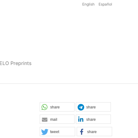
English
Español
iELO Preprints
share
share
mail
share
tweet
share