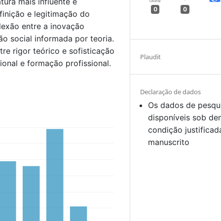
atura mais influente é
0
0
inição e legitimação do
exão entre a inovação
o social informada por teoria.
e rigor teórico e sofisticação
Plaudit
onal e formação profissional.
Declaração de dados
Os dados de pesqu
disponíveis sob d
condição justificad
manuscrito