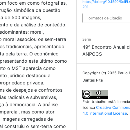
https://doi.org/10.1590/SciEL
com foco em como fotografias,
201
trução simbólica da questão
ca de 500 imagens,
Formatos de Citação
nto e da análise de conteúdo.
edominantes: moral,
o moral associou os sem-terra
Série
es tradicionais, apresentando
49º Encontro Anual 
ta pela terra. O econômico
ANPOCS
epresentando este último como
nto o MST aparecia como
Copyright (c) 2025 Paulo
nto jurídico destacou a
Dantas Pita
propriedade privada,
ns de despejos e confrontos
ias radicais e subversivas,
Este trabalho está licenc
a à democracia. A análise
licença
Creative Commons 
mparcial, mas como ator
4.0 International License
.
ar imagens carregadas de
al construiu o sem-terra como