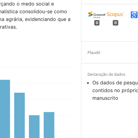
orçando o medo social e
rnalística consolidou-se como
a agrária, evidenciando que a
0
0
ativas.
Plaudit
Declaração de dados
Os dados de pesqu
contidos no própri
manuscrito