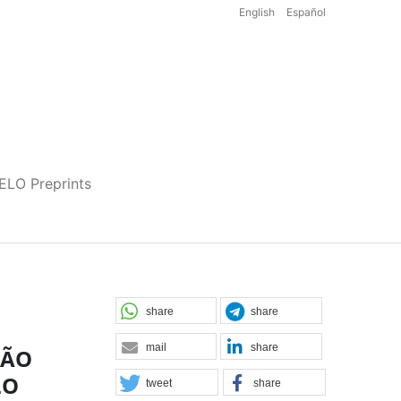
English
Español
iELO Preprints
share
share
mail
share
ÇÃO
LO
tweet
share