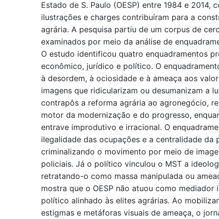
Estado de S. Paulo (OESP) entre 1984 e 2014, 
ilustrações e charges contribuíram para a cons
agrária. A pesquisa partiu de um corpus de cer
examinados por meio da análise de enquadrame
O estudo identificou quatro enquadramentos pr
econômico, jurídico e político. O enquadrament
à desordem, à ociosidade e à ameaça aos valor
imagens que ridicularizam ou desumanizam a lu
contrapôs a reforma agrária ao agronegócio, r
motor da modernização e do progresso, enqua
entrave improdutivo e irracional. O enquadrame
ilegalidade das ocupações e a centralidade da 
criminalizando o movimento por meio de image
policiais. Já o político vinculou o MST a ideolog
retratando-o como massa manipulada ou ameaç
mostra que o OESP não atuou como mediador i
político alinhado às elites agrárias. Ao mobiliz
estigmas e metáforas visuais de ameaça, o jorn