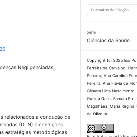
Formatos de Citação
Série
Ciências da Saúde
125
Copyright (c) 2025 Isis Pol
oenças Negligenciadas,
Ferreira de Carvalho, Hen
Peixoto, Ana Carolina Este
Pereira, Ana Flávia de Mora
Gilmara Lima Nascimento,
Guerra Gallo, Samara Frei
Magalhães, Maria Regina 
de Oliveira
ios relacionados à condução de
enciadas (DTN) e condições
as estratégias metodológicas
Este trabalho está licenc