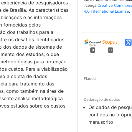
 experiência de pesquisadores
licença
Creative Commons 
de Brasília. As características
4.0 International License
.
ublicações e as informações
m fornecidas pelos
ção dos trabalhos para a
ntre os desafios identificados
ão dos dados de sistemas de
0
0
imento dos estudos, o que
 metodológicas para obtenção
os custos. Para a viabilização
omo a coleta de dados
Plaudit
ncia para tratamento das
vos, como também na área de
esente análise metodológica
Declaração de dados
ovos estudos sobre os custos
Os dados de pesqu
contidos no própri
manuscrito