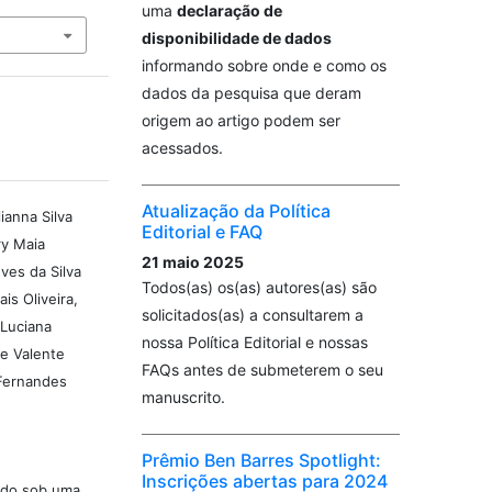
uma
declaração de
disponibilidade de dados
informando sobre onde e como os
dados da pesquisa que deram
origem ao artigo podem ser
acessados.
Atualização da Política
ianna Silva
Editorial e FAQ
ry Maia
21 maio 2025
ves da Silva
Todos(as) os(as) autores(as) são
is Oliveira,
solicitados(as) a consultarem a
 Luciana
nossa Política Editorial e nossas
re Valente
FAQs antes de submeterem o seu
Fernandes
manuscrito.
Prêmio Ben Barres Spotlight:
Inscrições abertas para 2024
iado sob uma