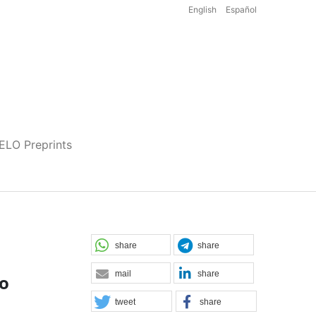
English
Español
iELO Preprints
share
share
mail
share
no
tweet
share