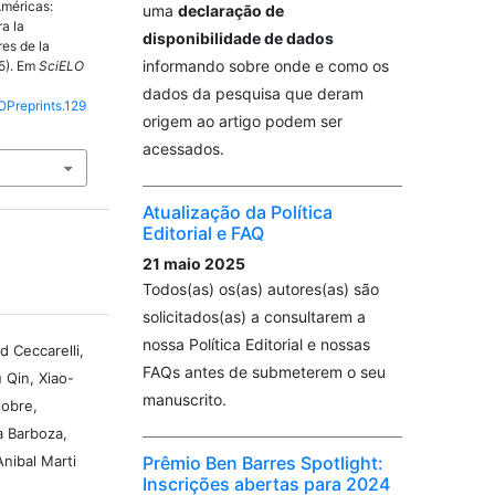
Américas:
uma
declaração de
ra la
disponibilidade de dados
res de la
informando sobre onde e como os
5). Em
SciELO
dados da pesquisa que deram
OPreprints.129
origem ao artigo podem ser
acessados.
Atualização da Política
Editorial e FAQ
21 maio 2025
Todos(as) os(as) autores(as) são
solicitados(as) a consultarem a
nossa Política Editorial e nossas
d Ceccarelli,
FAQs antes de submeterem o seu
 Qin, Xiao-
manuscrito.
lobre,
a Barboza,
Prêmio Ben Barres Spotlight:
nibal Marti
Inscrições abertas para 2024