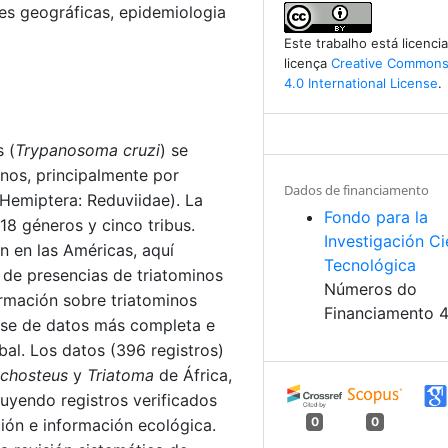
nes geográficas, epidemiologia
Este trabalho está licenc
licença
Creative Commons 
4.0 International License
.
 (
Trypanosoma cruzi
) se
anos, principalmente por
Dados de financiamento
(Hemiptera: Reduviidae). La
Fondo para la
18 géneros y cinco tribus.
Investigación Ci
n en las Américas, aquí
Tecnológica
 de presencias de triatominos
Números do
rmación sobre triatominos
Financiamento 
ase de datos más completa e
bal. Los datos (396 registros)
chosteus
y
Triatoma
de África,
luyendo registros verificados
0
0
ión e información ecológica.