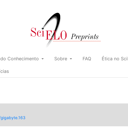
 do Conhecimento
Sobre
FAQ
Ética no Sc
ícias
/gigabyte.163