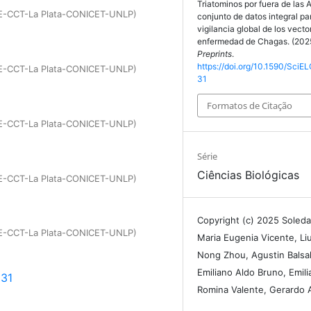
Triatominos por fuera de las 
AVE-CCT-La Plata-CONICET-UNLP)
conjunto de datos integral pa
vigilancia global de los vecto
enfermedad de Chagas. (202
Preprints
.
https://doi.org/10.1590/SciEL
AVE-CCT-La Plata-CONICET-UNLP)
31
Formatos de Citação
AVE-CCT-La Plata-CONICET-UNLP)
Série
Ciências Biológicas
AVE-CCT-La Plata-CONICET-UNLP)
Copyright (c) 2025 Soleda
AVE-CCT-La Plata-CONICET-UNLP)
Maria Eugenia Vicente, Liu
Nong Zhou, Agustin Balsa
Emiliano Aldo Bruno, Emili
931
Romina Valente, Gerardo A