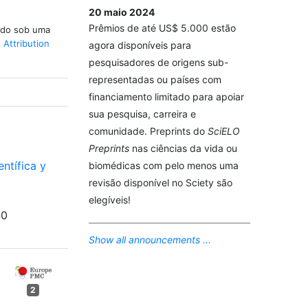
20 maio 2024
Prêmios de até US$ 5.000 estão
iado sob uma
Attribution
agora disponíveis para
pesquisadores de origens sub-
representadas ou países com
financiamento limitado para apoiar
sua pesquisa, carreira e
comunidade. Preprints do
SciELO
Preprints
nas ciências da vida ou
entífica y
biomédicas com pelo menos uma
revisão disponível no Sciety são
elegíveis!
40
Show all announcements ...
2