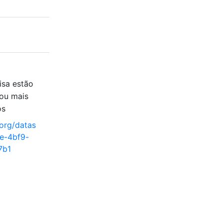
isa estão
ou mais
os
.org/datas
e-4bf9-
7b1