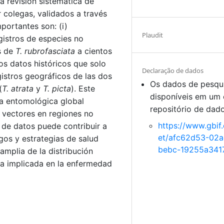
a revisión sistemática de
 colegas, validados a través
portantes son: (i)
Plaudit
gistros de especies no
as de
T. rubrofasciata
a cientos
os datos históricos que solo
Declaração de dados
egistros geográficos de las dos
Os dados de pesqu
(
T. atrata
y
T. picta
). Este
disponíveis em um 
ia entomológica global
repositório de dad
e vectores en regiones no
https://www.gbif
 de datos puede contribuir a
et/afc62d53-02a
gos y estrategias de salud
bebc-19255a341
mplia de la distribución
ca implicada en la enfermedad