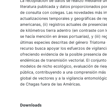
La recopilación de datos se realizó mediante un
literatura publicada y datos proporcionados por
de consulta con colegas. Las novedades más im
actualizaciones temporales y geográficas de re
americanas, (ii) registros actuales de presenci
de kilómetros tierra adentro (en contraste con l
se hacía mención en áreas portuarias), y (iii) r
últimas especies descritas del género
Triatoma
recurso busca apoyar los esfuerzos de vigilanc
ofreciendo evidencia de la posible presencia d
endémicas de transmisión vectorial. El conjunto
modelos de nicho ecológico, evaluación de ries
pública, contribuyendo a una comprensión más a
global de vectores y a la vigilancia entomológi
de Chagas fuera de las Américas.
Downloads