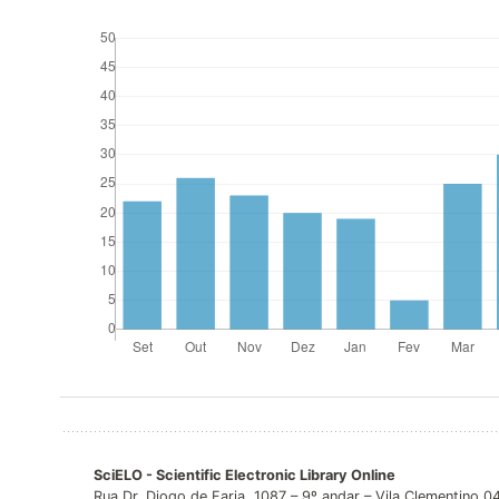
SciELO - Scientific Electronic Library Online
Rua Dr. Diogo de Faria, 1087 – 9º andar – Vila Clementino 