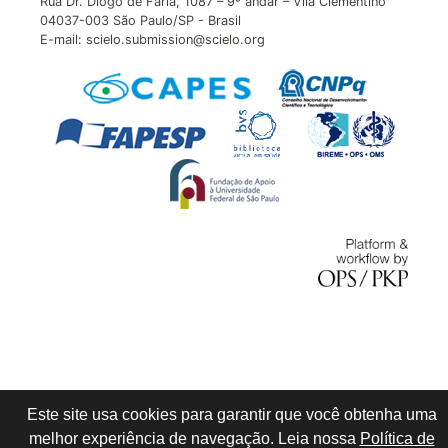
Rua Dr. Diogo de Faria, 1087 – 9º andar – Vila Clementino
04037-003 São Paulo/SP - Brasil
E-mail: scielo.submission@scielo.org
Este site usa cookies para garantir que você obtenha uma
melhor experiência de navegação. Leia nossa
Política de