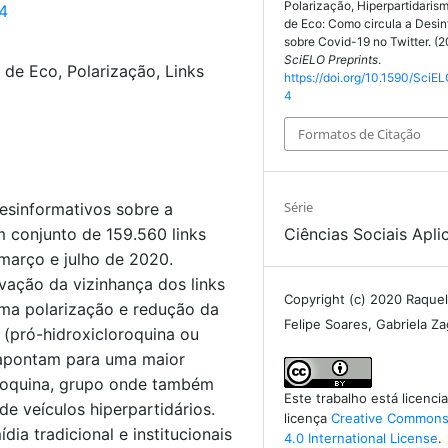
Polarização, Hiperpartidari
54
de Eco: Como circula a Desi
sobre Covid-19 no Twitter. (
SciELO Preprints
.
de Eco, Polarização, Links
https://doi.org/10.1590/SciEL
4
Formatos de Citação
Série
desinformativos sobre a
m conjunto de 159.560 links
Ciências Sociais Apli
março e julho de 2020.
ação da vizinhança dos links
Copyright (c) 2020 Raque
uma polarização e redução da
Felipe Soares, Gabriela Z
 (pró-hidroxicloroquina ou
 apontam para uma maior
oroquina, grupo onde também
Este trabalho está licenc
e veículos hiperpartidários.
licença
Creative Commons 
a tradicional e institucionais
4.0 International License
.