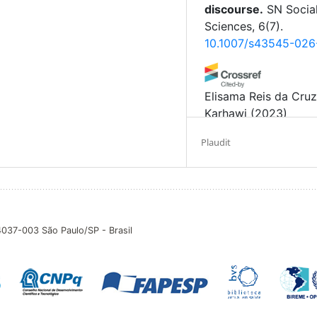
discourse.
SN Socia
Sciences, 6(7).
10.1007/s43545-026
Elisama Reis da Cruz
Karhawi
(2023)
Pandemia no Planalto
Plaudit
Bolsonaro e a pós-
Animus. Revista
Interamericana de
Comunicação Midiáti
22(48).
10.5902/217549776
04037-003 São Paulo/SP - Brasil
Cristina Teixeira Viei
Melo, Paulo Roberto 