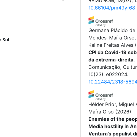
REMUNOM, 13(07), 1
10.66104/pm49yf68
Germana Plácido de
Mendes, Maíra Orso,
o Sul
Kaline Freitas Alves
CPI da Covid-19 sob 
da extrema-direita.
Comunicação, Cultur
10(23), e022024.
10.22484/2318-569
Hélder Prior, Miguel
Maíra Orso
(2026)
Enemies of the peo
Media hostility in A
Ventura’s populist di