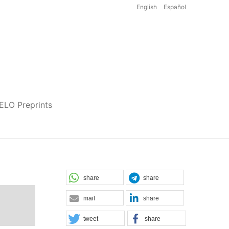
English
Español
iELO Preprints
share
share
mail
share
tweet
share