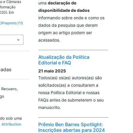
smo e Câmaras
uma
declaração de
nformação
disponibilidade de dados
2020). Em
informando sobre onde e como os
OPreprints.115
dados da pesquisa que deram
origem ao artigo podem ser
acessados.
Atualização da Política
Editorial e FAQ
cadas
21 maio 2025
Todos(as) os(as) autores(as) são
solicitados(as) a consultarem a
l Recuero,
nossa Política Editorial e nossas
ago
FAQs antes de submeterem o seu
manuscrito.
iado sob uma
Prêmio Ben Barres Spotlight:
Attribution
Inscrições abertas para 2024