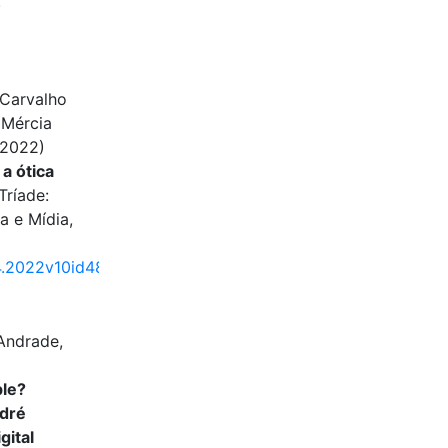
.
 Carvalho
 Mércia
(2022)
a ótica
Tríade:
a e Mídia,
4.2022v10id4875
 Andrade,
ple?
ndré
gital