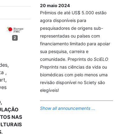
20 maio 2024
Prêmios de até US$ 5.000 estão
agora disponíveis para
pesquisadores de origens sub-
representadas ou países com
2
financiamento limitado para apoiar
sua pesquisa, carreira e
comunidade. Preprints do
SciELO
des,
Preprints
nas ciências da vida ou
a ,
biomédicas com pelo menos uma
rt,
revisão disponível no Sciety são
ves
elegíveis!
,
Show all announcements ...
DULAÇÃO
TOS NAS
ULTURAIS
.