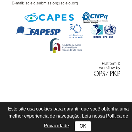
E-mail: scielo.submission@scielo.org
Este site usa cookies para garantir que você obtenha uma
melhor experiência de navegação. Leia nossa
Política de
Privacidade
.
OK