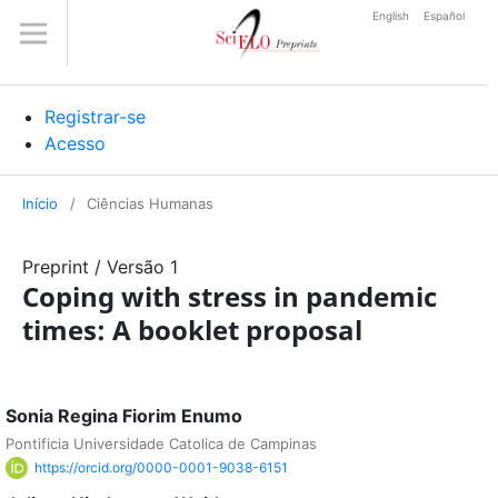
English
Español
Registrar-se
Acesso
Início
/
Ciências Humanas
Preprint
/
Versão 1
Coping with stress in pandemic
times: A booklet proposal
Sonia Regina Fiorim Enumo
Pontificia Universidade Catolica de Campinas
https://orcid.org/0000-0001-9038-6151