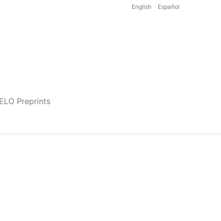
English
Español
iELO Preprints