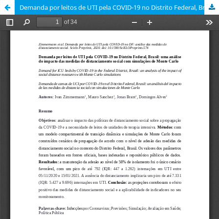
Demanda por leitos de UTI pela COVID-19 no Distrito Federal, Brasil: uma análise do impacto das medidas de distanciamento social com simulações de Monte Carlo