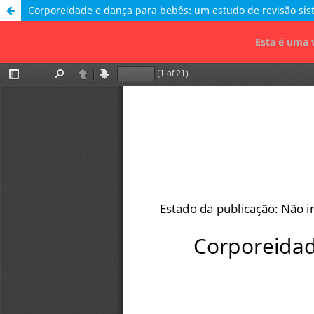
Corporeidade e dança para bebês: um estudo de revisão sis
Esta é uma 