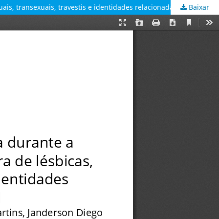
Baixar
Fatores associados à piora no estilo de vida durante a pandemia de COVID-19 na população brasileira de lésbicas, gays, bissexuais, transexuais, travestis e identidades relacionadas: estudo transversal