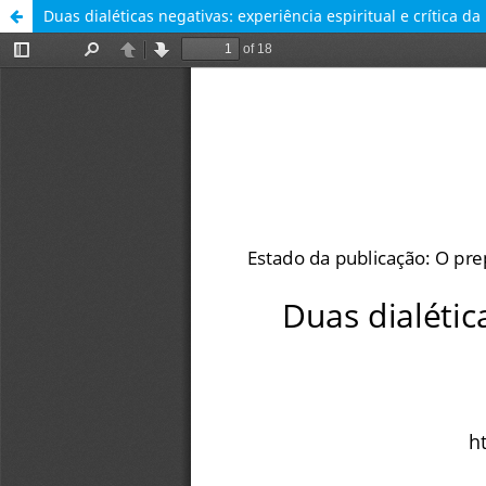
Duas dialéticas negativas: experiência espiritual e crítica d