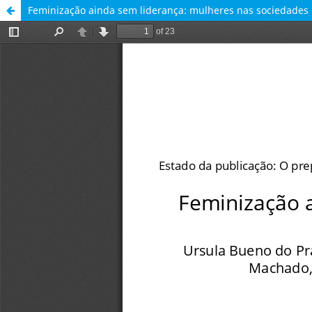
Feminização ainda sem liderança: mulheres nas sociedades 