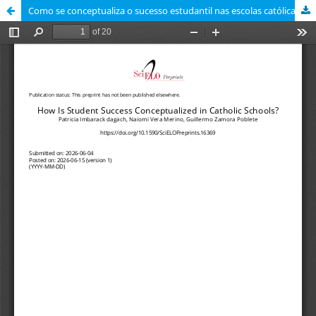
Como se conceptualiza o sucesso estudantil nas escolas católicas?