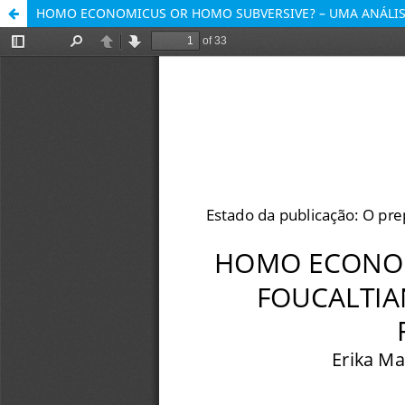
HOMO ECONOMICUS OR HOMO SUBVERSIVE? – UMA ANÁLISE