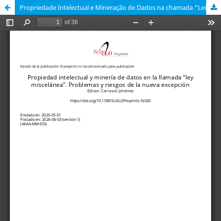
Propriedade Intelectual e Mineração de Dados na chamada “Lei Miscelânea” no Chile. Problemas e Riscos da Nova Exceção