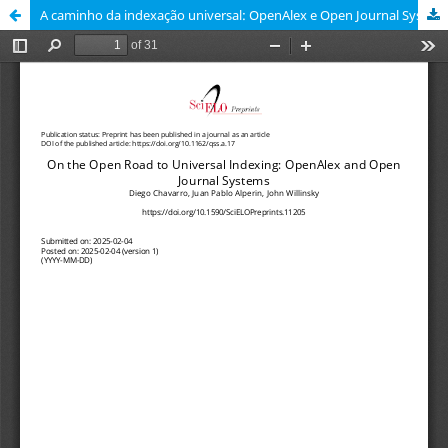
A caminho da indexação universal: OpenAlex e Open Journal Systems